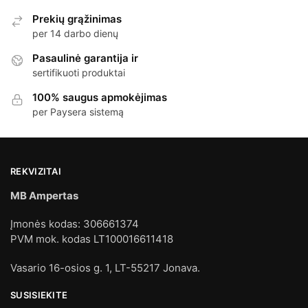
Prekių grąžinimas
per 14 darbo dienų
Pasaulinė garantija ir
sertifikuoti produktai
100% saugus apmokėjimas
per Paysera sistemą
REKVIZITAI
MB Ampertas
Įmonės kodas: 306661374
PVM mok. kodas LT100016611418
Vasario 16-osios g. 1, LT-55217 Jonava.
SUSISIEKITE