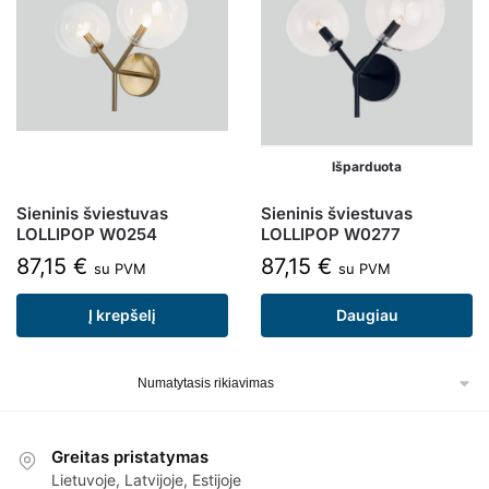
Išparduota
Sieninis šviestuvas
Sieninis šviestuvas
LOLLIPOP W0254
LOLLIPOP W0277
87,15
€
87,15
€
su PVM
su PVM
Į krepšelį
Daugiau
Greitas pristatymas
Lietuvoje, Latvijoje, Estijoje