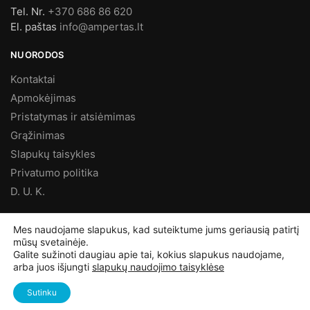
Tel. Nr.
+370 686 86 620
El. paštas
info@ampertas.lt
NUORODOS
Kontaktai
Apmokėjimas
Pristatymas ir atsiėmimas
Grąžinimas
Slapukų taisykles
Privatumo politika
D. U. K.
MES FACEBOOK’E
Mes naudojame slapukus, kad suteiktume jums geriausią patirtį
mūsų svetainėje.
Galite sužinoti daugiau apie tai, kokius slapukus naudojame,
arba juos išjungti
slapukų naudojimo taisyklėse
©
Ampertas.lt
2025, Visos teisės saugomos
Sutinku