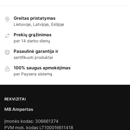
Greitas pristatymas
Lietuvoje, Latvijoje, Estijoje
Prekių grąžinimas
per 14 darbo dienų
Pasaulinė garantija ir
sertifikuoti produktai
100% saugus apmokėjimas
per Paysera sistemą
REKVIZITAI
MB Ampertas
Įmonės kodas: 306661374
PVM mok. kodas LT100016611418