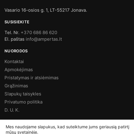
Vasario 16-osios g. 1, LT-55217 Jonava.
SUSISIEKITE
Tel. Nr.
+370 686 86 620
El. paštas
info@ampertas.lt
NUORODOS
Kontaktai
Apmokėjimas
Pristatymas ir atsiėmimas
Grąžinimas
Slapukų taisykles
Privatumo politika
D. U. K.
MES FACEBOOK’E
Mes naudojame slapukus, kad suteiktume jums geriausią patirtį
mūsų svetainėje.