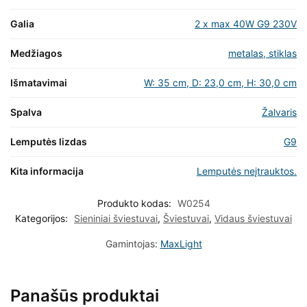
Galia
2 x max 40W G9 230V
Medžiagos
metalas, stiklas
Išmatavimai
W: 35 cm, D: 23,0 cm, H: 30,0 cm
Spalva
Žalvaris
Lemputės lizdas
G9
Kita informacija
Lemputės neįtrauktos.
Produkto kodas:
W0254
Kategorijos:
Sieniniai šviestuvai
,
Šviestuvai
,
Vidaus šviestuvai
Gamintojas:
MaxLight
Panašūs produktai