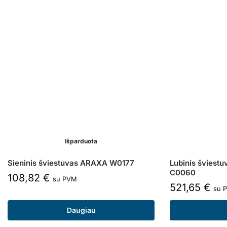
Išparduota
Sieninis šviestuvas ARAXA W0177
Lubinis švies
C0060
108,82
€
su PVM
521,65
€
su 
Daugiau