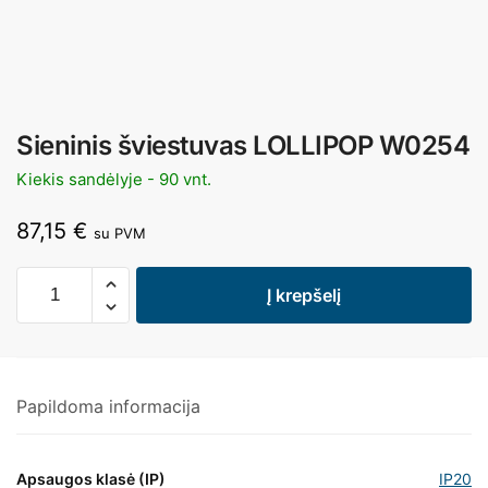
Sieninis šviestuvas LOLLIPOP W0254
Kiekis sandėlyje - 90 vnt.
87,15
€
su PVM
Į krepšelį
Papildoma informacija
Apsaugos klasė (IP)
IP20