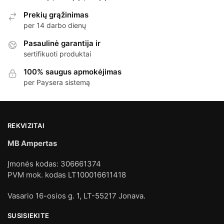
Prekių grąžinimas
per 14 darbo dienų
Pasaulinė garantija ir
sertifikuoti produktai
100% saugus apmokėjimas
per Paysera sistemą
REKVIZITAI
MB Ampertas
Įmonės kodas: 306661374
PVM mok. kodas LT100016611418
Vasario 16-osios g. 1, LT-55217 Jonava.
SUSISIEKITE