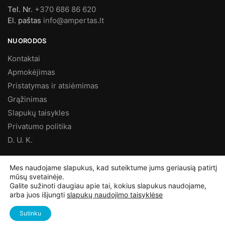
Tel. Nr.
+370 686 86 620
El. paštas
info@ampertas.lt
NUORODOS
Kontaktai
Apmokėjimas
Pristatymas ir atsiėmimas
Grąžinimas
Slapukų taisykles
Privatumo politika
D. U. K.
MES FACEBOOK’E
Mes naudojame slapukus, kad suteiktume jums geriausią patirtį
mūsų svetainėje.
Galite sužinoti daugiau apie tai, kokius slapukus naudojame,
arba juos išjungti
slapukų naudojimo taisyklėse
©
Ampertas.lt
2025, Visos teisės saugomos
Sutinku