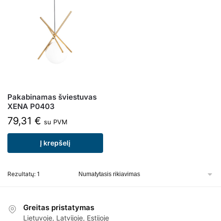
Pakabinamas šviestuvas
XENA P0403
79,31
€
su PVM
Į krepšelį
Rezultatų: 1
Greitas pristatymas
Lietuvoje, Latvijoje, Estijoje