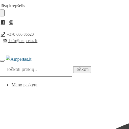
Pereiti
Pereiti
Jūsų krepšelis
prie
prie
navigacijos
turinio
+370 686 86620
info@ampertas.lt
Ieškoti:
Ieškoti
Mano paskyra