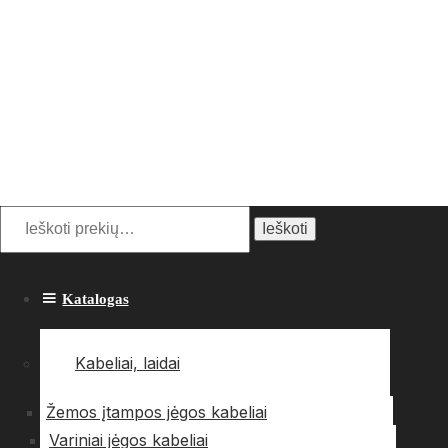
Ieškoti:
Ieškoti
Katalogas
Kabeliai, laidai
Žemos įtampos jėgos kabeliai
Variniai jėgos kabeliai