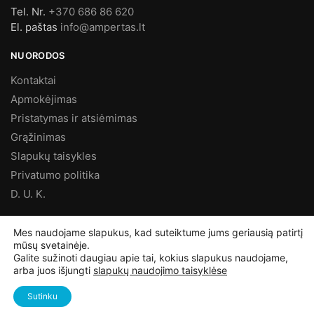
Tel. Nr.
+370 686 86 620
El. paštas
info@ampertas.lt
NUORODOS
Kontaktai
Apmokėjimas
Pristatymas ir atsiėmimas
Grąžinimas
Slapukų taisykles
Privatumo politika
D. U. K.
MES FACEBOOK’E
Mes naudojame slapukus, kad suteiktume jums geriausią patirtį
mūsų svetainėje.
Galite sužinoti daugiau apie tai, kokius slapukus naudojame,
arba juos išjungti
slapukų naudojimo taisyklėse
©
Ampertas.lt
2025, Visos teisės saugomos
Sutinku