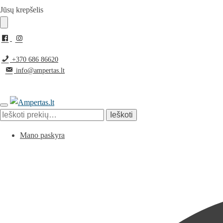
Pereiti
Pereiti
Jūsų krepšelis
prie
prie
navigacijos
turinio
+370 686 86620
info@ampertas.lt
Ieškoti:
Ieškoti
Mano paskyra