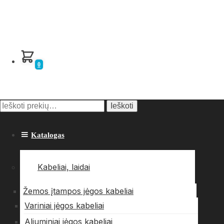
0
Ieškoti:
Ieškoti
Katalogas
Kabeliai, laidai
Žemos įtampos jėgos kabeliai
Variniai jėgos kabeliai
Aliuminiai jėgos kabeliai