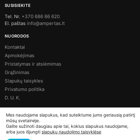
SUSISIEKITE
Tel. Nr.
+370 686 86 620
El. paštas
info@ampertas.lt
NUORODOS
Kontaktai
Apmokėjimas
Pristatymas ir atsiėmimas
Grąžinimas
Slapukų taisykles
Privatumo politika
D. U. K.
MES FACEBOOK’E
Mes naudojame slapukus, kad suteiktume jums geriausią patirtį
mūsų svetainėje.
Galite sužinoti daugiau apie tai, kokius slapukus naudojame,
arba juos išjungti
slapukų naudojimo taisyklėse
©
Ampertas.lt
2025, Visos teisės saugomos