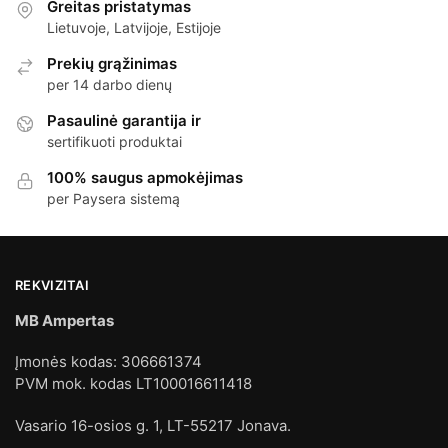
Greitas pristatymas
Lietuvoje, Latvijoje, Estijoje
Prekių grąžinimas
per 14 darbo dienų
Pasaulinė garantija ir
sertifikuoti produktai
100% saugus apmokėjimas
per Paysera sistemą
REKVIZITAI
MB Ampertas
Įmonės kodas: 306661374
PVM mok. kodas LT100016611418
Vasario 16-osios g. 1, LT-55217 Jonava.