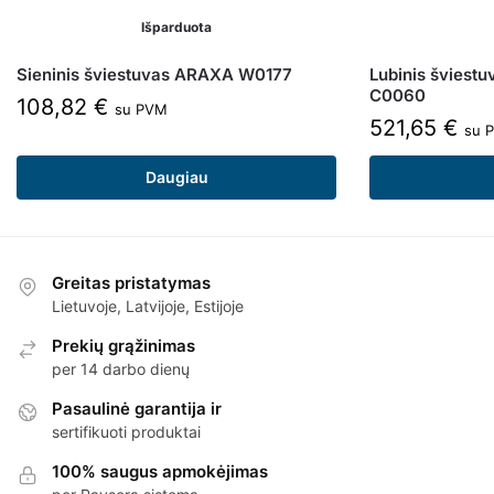
Išparduota
Sieninis šviestuvas ARAXA W0177
Lubinis švies
C0060
108,82
€
su PVM
521,65
€
su 
Daugiau
Greitas pristatymas
Lietuvoje, Latvijoje, Estijoje
Prekių grąžinimas
per 14 darbo dienų
Pasaulinė garantija ir
sertifikuoti produktai
100% saugus apmokėjimas