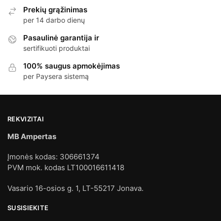
Prekių grąžinimas
per 14 darbo dienų
Pasaulinė garantija ir
sertifikuoti produktai
100% saugus apmokėjimas
per Paysera sistemą
REKVIZITAI
MB Ampertas
Įmonės kodas: 306661374
PVM mok. kodas LT100016611418
Vasario 16-osios g. 1, LT-55217 Jonava.
SUSISIEKITE