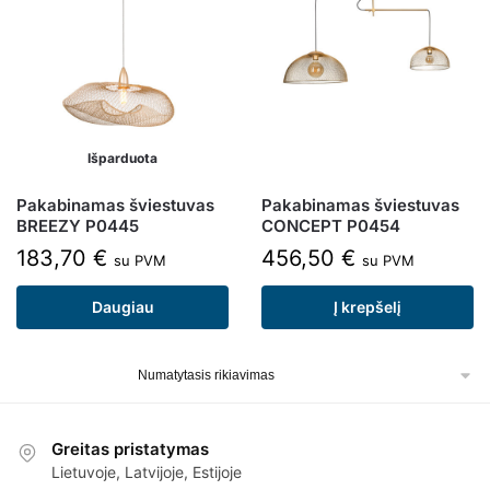
Išparduota
Pakabinamas šviestuvas
Pakabinamas šviestuvas
BREEZY P0445
CONCEPT P0454
183,70
€
456,50
€
su PVM
su PVM
Daugiau
Į krepšelį
Greitas pristatymas
Lietuvoje, Latvijoje, Estijoje