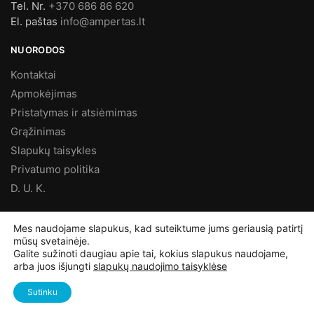
Tel. Nr.
+370 686 86 620
El. paštas
info@ampertas.lt
NUORODOS
Kontaktai
Apmokėjimas
Pristatymas ir atsiėmimas
Grąžinimas
Slapukų taisykles
Privatumo politika
D. U. K.
MES FACEBOOK’E
Mes naudojame slapukus, kad suteiktume jums geriausią patirtį
mūsų svetainėje.
Ampertas – Elektros prekės
Galite sužinoti daugiau apie tai, kokius slapukus naudojame,
arba juos išjungti
slapukų naudojimo taisyklėse
©
Ampertas.lt
2025, Visos teisės saugomos
Sutinku