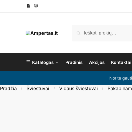
Pereiti
Pereiti
prie
prie
navigacijos
turinio
Ieškoti:
Ieškoti
Katalogas
Pradinis
Akcijos
Kontaktai
Norite gaut
Pradžia
Šviestuvai
Vidaus šviestuvai
Pakabinami
/
/
/