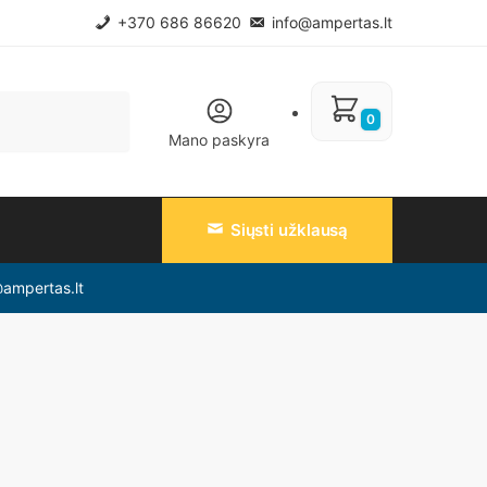
+370 686 86620
info@ampertas.lt
0
Mano paskyra
Siųsti užklausą
@ampertas.lt