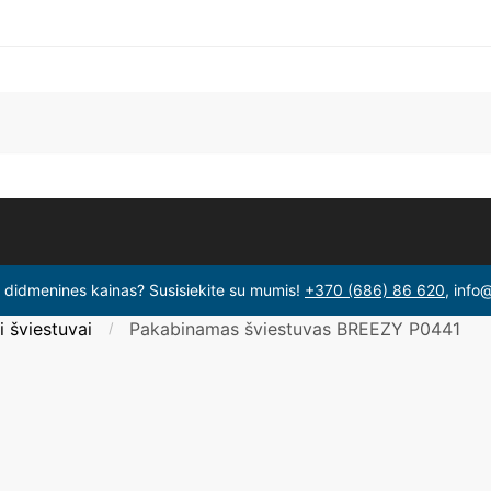
i didmenines kainas? Susisiekite su mumis!
+370 (686) 86 620
, info
 šviestuvai
Pakabinamas šviestuvas BREEZY P0441
/