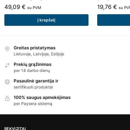
49,09
€
19,76
€
su PVM
su P
Į krepšelį
Greitas pristatymas
Lietuvoje, Latvijoje, Estijoje
Prekių grąžinimas
per 14 darbo dienų
Pasaulinė garantija ir
sertifikuoti produktai
100% saugus apmokėjimas
per Paysera sistemą
REKVIZITAI