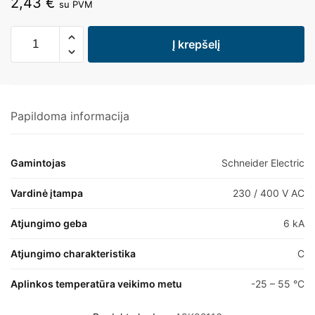
2,43
€
su PVM
Į krepšelį
Papildoma informacija
Gamintojas
Schneider Electric
Vardinė įtampa
230 / 400 V AC
Atjungimo geba
6 kA
Atjungimo charakteristika
C
Aplinkos temperatūra veikimo metu
-25 – 55 °C