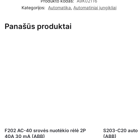
Produkto kodas:
A9K02116
Kategorijos:
Automatika
,
Automatiniai jungikliai
Panašūs produktai
F202 AC-40 srovės nuotėkio rėlė 2P
S203-C20 autom
40A 30 mA (ABB)
(ABB)