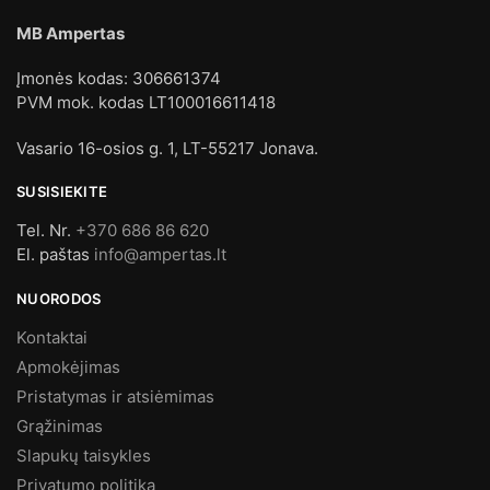
MB Ampertas
Įmonės kodas: 306661374
PVM mok. kodas LT100016611418
Vasario 16-osios g. 1, LT-55217 Jonava.
SUSISIEKITE
Tel. Nr.
+370 686 86 620
El. paštas
info@ampertas.lt
NUORODOS
Kontaktai
Apmokėjimas
Pristatymas ir atsiėmimas
Grąžinimas
Slapukų taisykles
Privatumo politika