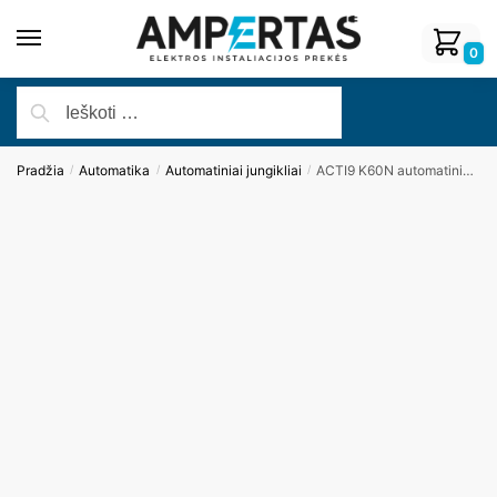
0
Pradžia
Automatika
Automatiniai jungikliai
ACTI9 K60N automatinis jungiklis 1P 16A (Schneider Electric)
/
/
/