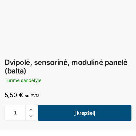
Dvipolė, sensorinė, modulinė panelė
(balta)
Turime sandėlyje
5,50
€
su PVM
Į krepšelį