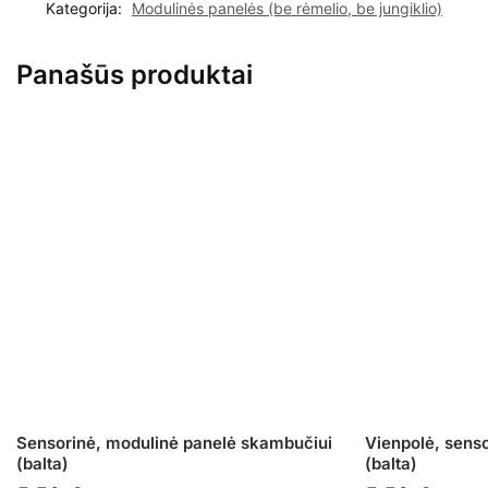
Kategorija:
Modulinės panelės (be rėmelio, be jungiklio)
Panašūs produktai
Sensorinė, modulinė panelė skambučiui
Vienpolė, sens
(balta)
(balta)