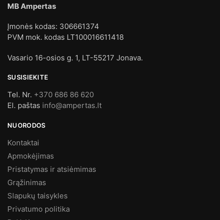
MB Ampertas
Įmonės kodas: 306661374
PVM mok. kodas LT100016611418
Vasario 16-osios g. 1, LT-55217 Jonava.
SUSISIEKITE
Tel. Nr.
+370 686 86 620
El. paštas
info@ampertas.lt
NUORODOS
Kontaktai
Apmokėjimas
Pristatymas ir atsiėmimas
Grąžinimas
Slapukų taisykles
Privatumo politika