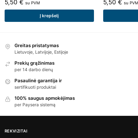
5,50
€
5,50
€
su PVM
su PV
Į krepšelį
Greitas pristatymas
Lietuvoje, Latvijoje, Estijoje
Prekių grąžinimas
per 14 darbo dienų
Pasaulinė garantija ir
sertifikuoti produktai
100% saugus apmokėjimas
per Paysera sistemą
REKVIZITAI