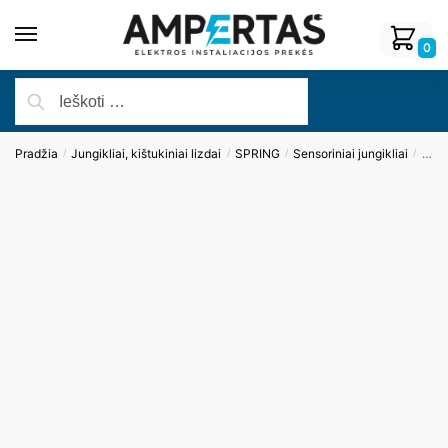
0
Pradžia
Jungikliai, kištukiniai lizdai
SPRING
Sensoriniai jungikliai
Modu
/
/
/
/