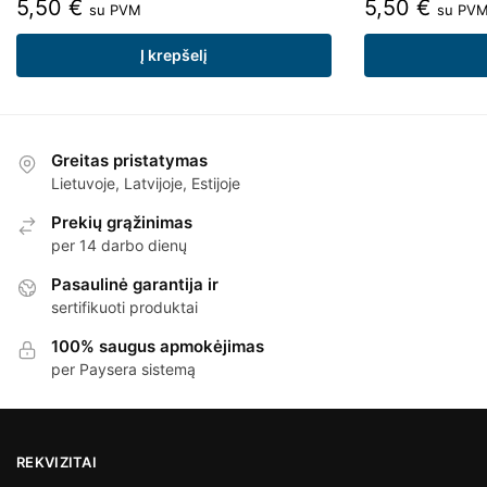
5,50
€
5,50
€
su PVM
su PV
Į krepšelį
Greitas pristatymas
Lietuvoje, Latvijoje, Estijoje
Prekių grąžinimas
per 14 darbo dienų
Pasaulinė garantija ir
sertifikuoti produktai
100% saugus apmokėjimas
per Paysera sistemą
REKVIZITAI