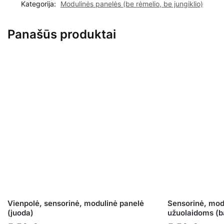
Kategorija:
Modulinės panelės (be rėmelio, be jungiklio)
Panašūs produktai
Vienpolė, sensorinė, modulinė panelė
Sensorinė, mod
(juoda)
užuolaidoms (b