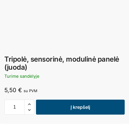
Tripolė, sensorinė, modulinė panelė
(juoda)
Turime sandėlyje
5,50
€
su PVM
Į krepšelį