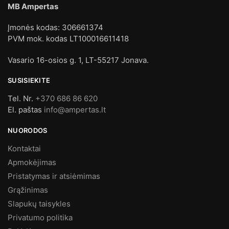
MB Ampertas
Įmonės kodas: 306661374
PVM mok. kodas LT100016611418
Vasario 16-osios g. 1, LT-55217 Jonava.
SUSISIEKITE
Tel. Nr.
+370 686 86 620
El. paštas
info@ampertas.lt
NUORODOS
Kontaktai
Apmokėjimas
Pristatymas ir atsiėmimas
Grąžinimas
Slapukų taisykles
Privatumo politika