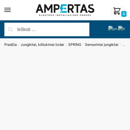
0
Pradžia
Jungikliai, kištukiniai lizdai
SPRING
Sensoriniai jungikliai
Modu
/
/
/
/