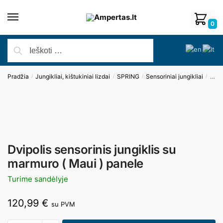
0
Pradžia
Jungikliai, kištukiniai lizdai
SPRING
Sensoriniai jungikliai
Dvip
/
/
/
/
Dvipolis sensorinis jungiklis su
marmuro ( Maui ) panele
Turime sandėlyje
120,99
€
su PVM