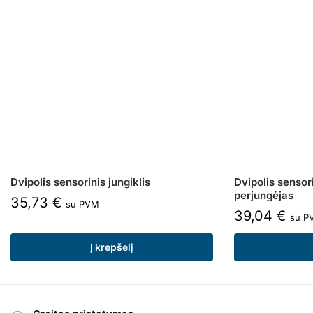
Dvipolis sensorinis jungiklis
Dvipolis sensori
perjungėjas
35,73
€
su PVM
39,04
€
su P
Į krepšelį