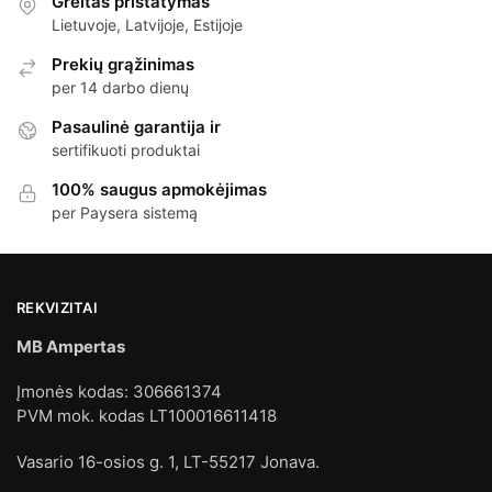
Greitas pristatymas
Lietuvoje, Latvijoje, Estijoje
Prekių grąžinimas
per 14 darbo dienų
Pasaulinė garantija ir
sertifikuoti produktai
100% saugus apmokėjimas
per Paysera sistemą
REKVIZITAI
MB Ampertas
Įmonės kodas: 306661374
PVM mok. kodas LT100016611418
Vasario 16-osios g. 1, LT-55217 Jonava.