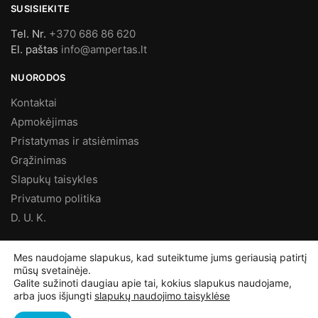
SUSISIEKITE
Tel. Nr.
+370 686 86 620
El. paštas
info@ampertas.lt
NUORODOS
Kontaktai
Apmokėjimas
Pristatymas ir atsiėmimas
Grąžinimas
Slapukų taisykles
Privatumo politika
D. U. K.
MES FACEBOOK’E
Mes naudojame slapukus, kad suteiktume jums geriausią patirtį
mūsų svetainėje.
Galite sužinoti daugiau apie tai, kokius slapukus naudojame,
arba juos išjungti
slapukų naudojimo taisyklėse
©
Ampertas.lt
2025, Visos teisės saugomos