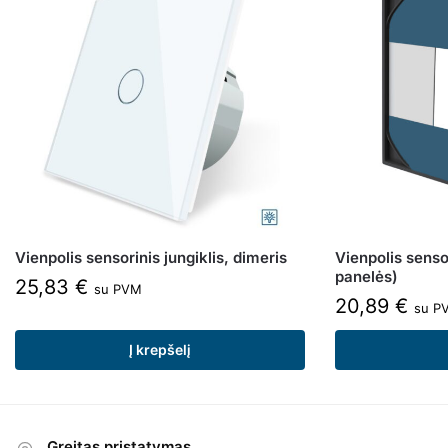
Vienpolis sensorinis jungiklis, dimeris
Vienpolis sensor
panelės)
25,83
€
su PVM
20,89
€
su P
Į krepšelį
Greitas pristatymas