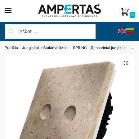
0
Pradžia
Jungikliai, kištukiniai lizdai
SPRING
Sensoriniai jungikliai
Dvip
/
/
/
/