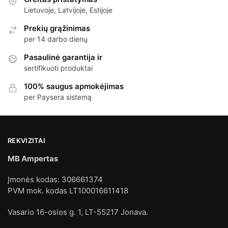
Lietuvoje, Latvijoje, Estijoje
Prekių grąžinimas
per 14 darbo dienų
Pasaulinė garantija ir
sertifikuoti produktai
100% saugus apmokėjimas
per Paysera sistemą
REKVIZITAI
MB Ampertas
Įmonės kodas: 306661374
PVM mok. kodas LT100016611418
Vasario 16-osios g. 1, LT-55217 Jonava.