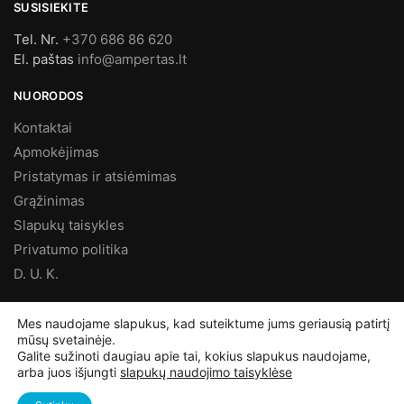
SUSISIEKITE
Tel. Nr.
+370 686 86 620
El. paštas
info@ampertas.lt
NUORODOS
Kontaktai
Apmokėjimas
Pristatymas ir atsiėmimas
Grąžinimas
Slapukų taisykles
Privatumo politika
D. U. K.
MES FACEBOOK’E
Mes naudojame slapukus, kad suteiktume jums geriausią patirtį
mūsų svetainėje.
Galite sužinoti daugiau apie tai, kokius slapukus naudojame,
arba juos išjungti
slapukų naudojimo taisyklėse
©
Ampertas.lt
2025, Visos teisės saugomos