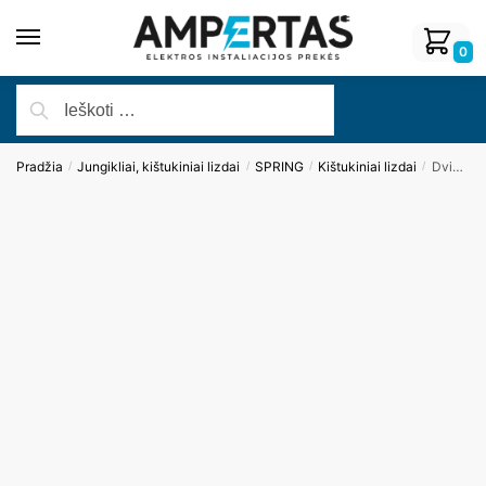
0
Pradžia
Jungikliai, kištukiniai lizdai
SPRING
Kištukiniai lizdai
Dvivietis plastiko rėmelis (baltas)
/
/
/
/