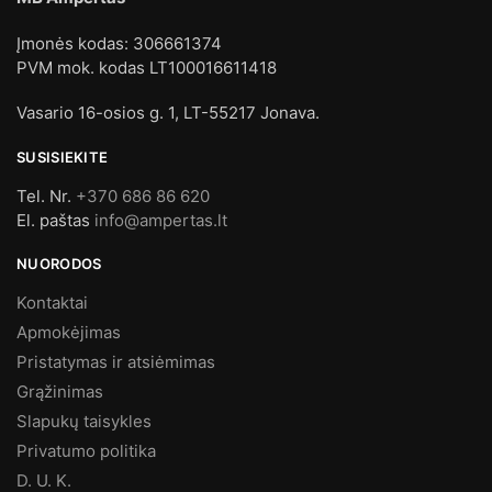
Įmonės kodas: 306661374
PVM mok. kodas LT100016611418
Vasario 16-osios g. 1, LT-55217 Jonava.
SUSISIEKITE
Tel. Nr.
+370 686 86 620
El. paštas
info@ampertas.lt
NUORODOS
Kontaktai
Apmokėjimas
Pristatymas ir atsiėmimas
Grąžinimas
Slapukų taisykles
Privatumo politika
D. U. K.