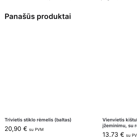
Panašūs produktai
Trivietis stiklo rėmelis (baltas)
Vienvietis kištu
įžeminimu, su r
20,90
€
su PVM
13,73
€
su P