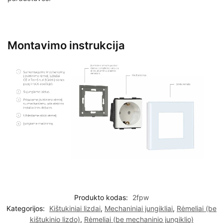
Montavimo instrukcija
Produkto kodas:
2fpw
Kategorijos:
Kištukiniai lizdai
,
Mechaniniai jungikliai
,
Rėmeliai (be
kištukinio lizdo)
,
Rėmeliai (be mechaninio jungiklio)