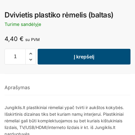
Dvivietis plastiko rėmelis (baltas)
Turime sandėlyje
4,40
€
su PVM
Į krepšelį
Aprašymas
Jungiklis.lt plastikiniai rėmeliai ypač tvirti ir aukštos kokybės.
Išskirtinis dizainas tiks bet kuriam namų interjerui. Plastikiniai
rėmeliai gali būti komplektuojamos su bet kuriais kištukiniais
lizdais, TV/USB/HDMI/interneto lizdais ir kt. iš Jungiklis.lt
parduotuvės.