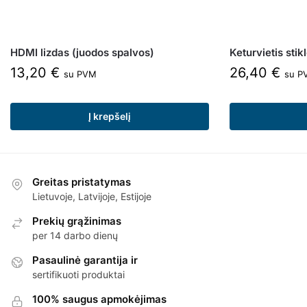
HDMI lizdas (juodos spalvos)
Keturvietis stik
13,20
€
26,40
€
su PVM
su P
Į krepšelį
Greitas pristatymas
Lietuvoje, Latvijoje, Estijoje
Prekių grąžinimas
per 14 darbo dienų
Pasaulinė garantija ir
sertifikuoti produktai
100% saugus apmokėjimas