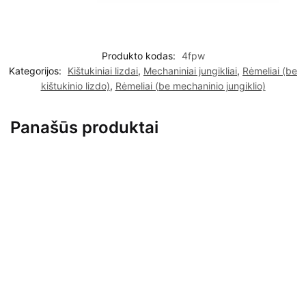
Produkto kodas:
4fpw
Kategorijos:
Kištukiniai lizdai
,
Mechaniniai jungikliai
,
Rėmeliai (be
kištukinio lizdo)
,
Rėmeliai (be mechaninio jungiklio)
Panašūs produktai