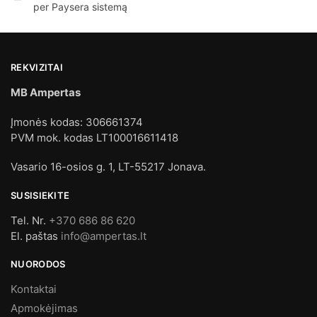
per Paysera sistemą
REKVIZITAI
MB Ampertas
Įmonės kodas: 306661374
PVM mok. kodas LT100016611418
Vasario 16-osios g. 1, LT-55217 Jonava.
SUSISIEKITE
Tel. Nr.
+370 686 86 620
El. paštas
info@ampertas.lt
NUORODOS
Kontaktai
Apmokėjimas