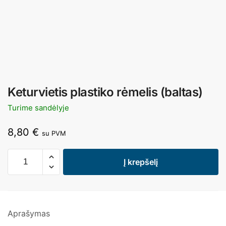
Keturvietis plastiko rėmelis (baltas)
Turime sandėlyje
8,80
€
su PVM
Į krepšelį
Aprašymas