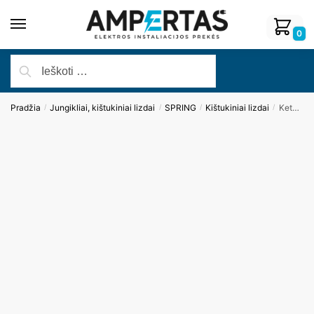
0
Pradžia
Jungikliai, kištukiniai lizdai
SPRING
Kištukiniai lizdai
Keturvietis plastiko rėmelis (baltas)
/
/
/
/