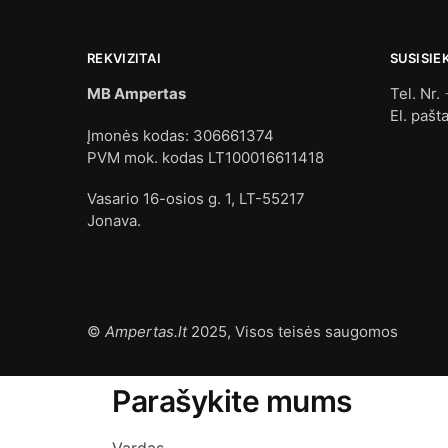
REKVIZITAI
SUSISIE
MB Ampertas
Tel. Nr.
El. pašt
Įmonės kodas: 306661374
PVM mok. kodas LT100016611418
Vasario 16-osios g. 1, LT-55217
Jonava.
©
Ampertas.lt
2025, Visos teisės saugomos
Parašykite mums