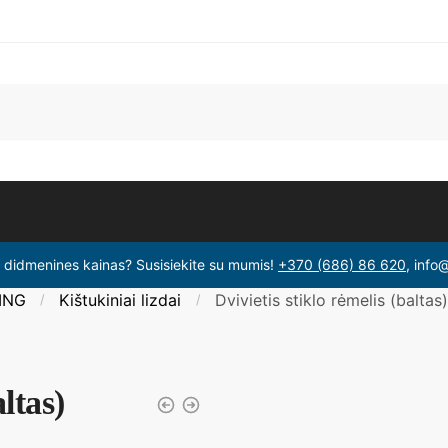
i didmenines kainas? Susisiekite su mumis!
+370 (686) 86 620
, info
ING
Kištukiniai lizdai
Dvivietis stiklo rėmelis (baltas)
/
/
altas)