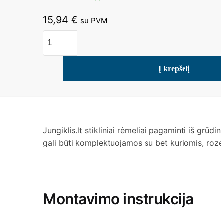
15,94
€
su PVM
Į krepšelį
Jungiklis.lt stikliniai rėmeliai pagaminti iš grūdi
gali būti komplektuojamos su bet kuriomis, rozet
Montavimo instrukcija