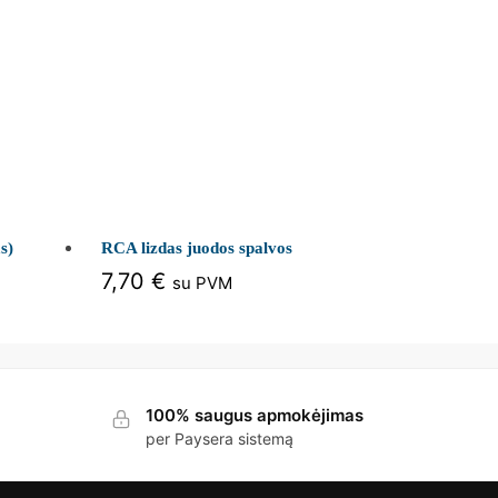
s)
RCA lizdas juodos spalvos
7,70
€
su PVM
100% saugus apmokėjimas
per Paysera sistemą