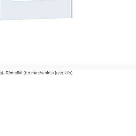
o)
,
Rėmeliai (be mechaninio jungiklio)