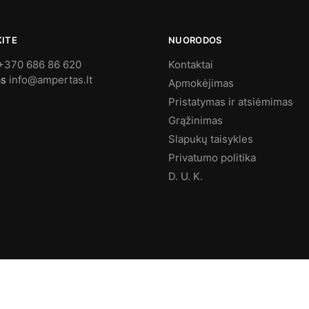
KITE
NUORODOS
+370 686 86 620
Kontaktai
as
info@ampertas.lt
Apmokėjimas
Pristatymas ir atsiėmimas
Grąžinimas
Slapukų taisykles
Privatumo politika
D. U. K.