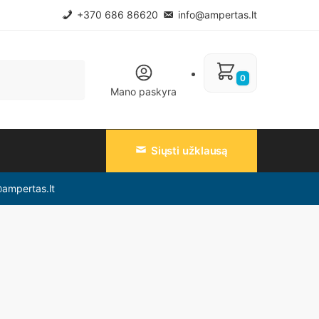
+370 686 86620
info@ampertas.lt
0
Mano paskyra
Siųsti užklausą
@ampertas.lt