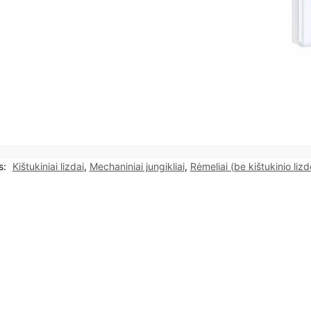
s:
Kištukiniai lizdai
,
Mechaniniai jungikliai
,
Rėmeliai (be kištukinio lizd