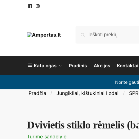
Ieškoti
Katalogas
Pradinis
Akcijos
Kontaktai
Norite gaut
Pradžia
Jungikliai, kištukiniai lizdai
SPR
/
/
Dvivietis stiklo rėmelis (b
Turime sandėlyje