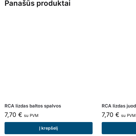
Panašūs produktai
RCA lizdas baltos spalvos
RCA lizdas juo
7,70
€
7,70
€
su PVM
su PVM
Į krepšelį