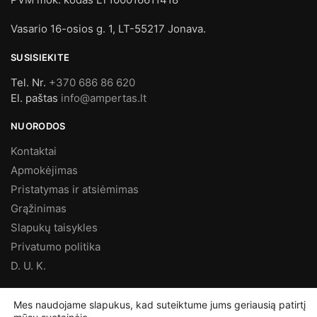
Vasario 16-osios g. 1, LT-55217 Jonava.
SUSISIEKITE
Tel. Nr.
+370 686 86 620
El. paštas
info@ampertas.lt
NUORODOS
Kontaktai
Apmokėjimas
Pristatymas ir atsiėmimas
Grąžinimas
Slapukų taisykles
Privatumo politika
D. U. K.
MES FACEBOOK’E
Mes naudojame slapukus, kad suteiktume jums geriausią patirtį