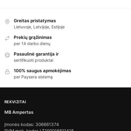
Greitas pristatymas
Lietuvoje, Latvijoje, Estijoje
Prekių grąžinimas
per 14 darbo dienų
Pasaulinė garantija ir
sertifikuoti produktai
100% saugus apmokėjimas
per Paysera sistemą
REKVIZITAI
MB Ampertas
Įmonės kodas: 306661374
PVM mok. kodas LT100016611418