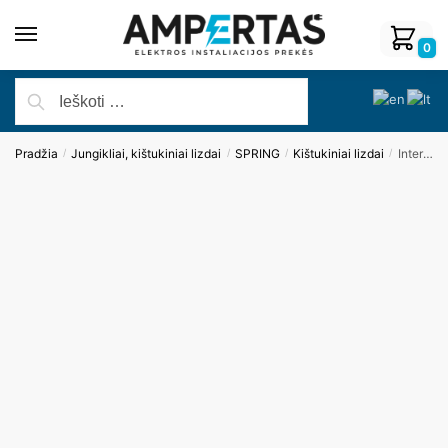
0
Pradžia
Jungikliai, kištukiniai lizdai
SPRING
Kištukiniai lizdai
Interneto lizdas (juodos spalvos)
/
/
/
/