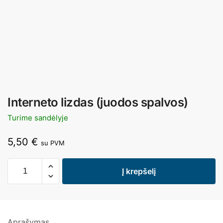
Interneto lizdas (juodos spalvos)
Turime sandėlyje
5,50
€
su PVM
Į krepšelį
Aprašymas