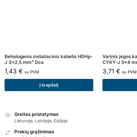
Behalogenis instaliacinis kabelis HDHp-
Varinis jėgos ka
J 3×2,5 mm² Dca
CYKY-J 5×4 m
1,43
€
3,71
€
su PVM
su PVM
Į krepšelį
Greitas pristatymas
Lietuvoje, Latvijoje, Estijoje
Prekių grąžinimas