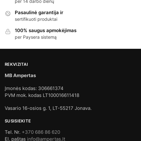
per 14 darbo dienų
Pasaulinė garantija ir
sertifikuoti produktai
100% saugus apmokėjimas
per Paysera sistemą
REKVIZITAI
MB Ampertas
Įmonės kodas: 306661374
PVM mok. kodas LT100016611418
Vasario 16-osios g. 1, LT-55217 Jonava.
SUSISIEKITE
Tel. Nr.
+370 686 86 620
El. paštas
info@ampertas.lt