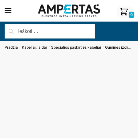
0
Pradžia
Kabeliai, laidai
Specialios paskirties kabeliai
Guminės izoliacijos kabeliai
/
/
/