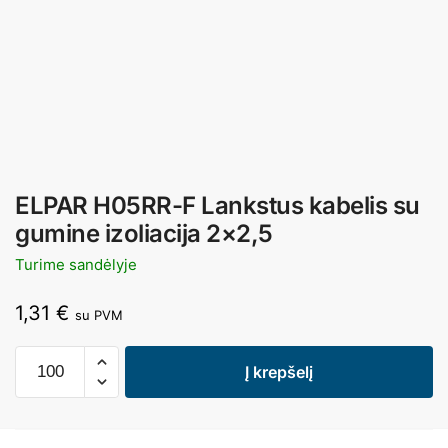
ELPAR H05RR-F Lankstus kabelis su
gumine izoliacija 2×2,5
Turime sandėlyje
1,31
€
su PVM
Į krepšelį