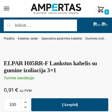
0
Pradžia
Kabeliai, laidai
Specialios paskirties kabeliai
Guminės izoliacijos kabeliai
/
/
/
ELPAR H05RR-F Lankstus kabelis su
gumine izoliacija 3×1
Turime sandėlyje
0,91
€
su PVM
Į krepšelį