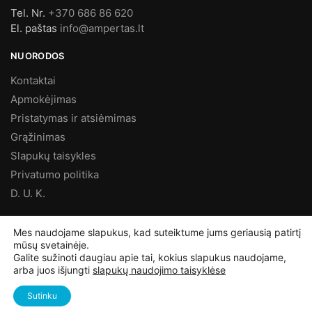
Tel. Nr.
+370 686 86 620
El. paštas
info@ampertas.lt
NUORODOS
Kontaktai
Apmokėjimas
Pristatymas ir atsiėmimas
Grąžinimas
Slapukų taisykles
Privatumo politika
D. U. K.
MES FACEBOOK’E
Mes naudojame slapukus, kad suteiktume jums geriausią patirtį
mūsų svetainėje.
Galite sužinoti daugiau apie tai, kokius slapukus naudojame,
arba juos išjungti
slapukų naudojimo taisyklėse
©
Ampertas.lt
2025, Visos teisės saugomos
Sutinku