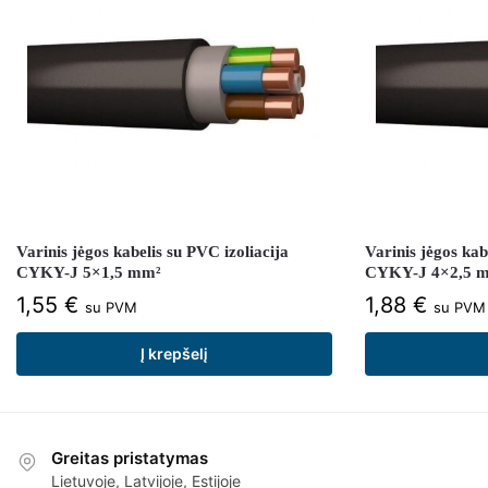
Varinis jėgos kabelis su PVC izoliacija
Varinis jėgos kab
CYKY-J 5×1,5 mm²
CYKY-J 4×2,5 
1,55
€
1,88
€
su PVM
su PVM
Į krepšelį
Greitas pristatymas
Lietuvoje, Latvijoje, Estijoje