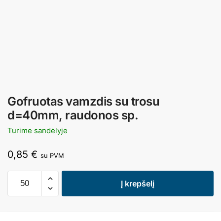
Gofruotas vamzdis su trosu
d=40mm, raudonos sp.
Turime sandėlyje
0,85
€
su PVM
Į krepšelį