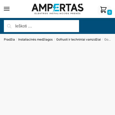
0
Pradžia
Instaliacinės medžiagos
Gofruoti ir techniniai vamzdžiai
Gofruotas vamzdis su trosu d=40mm, raudonos sp.
/
/
/