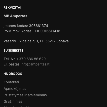
REKVIZITAI
MB Ampertas
Įmonės kodas: 306661374
PVM mok. kodas LT100016611418
Vasario 16-osios g. 1, LT-55217 Jonava.
SUSISIEKITE
Tel. Nr.
+370 686 86 620
El. paštas
info@ampertas.lt
NUORODOS
Kontaktai
Apmokėjimas
Pristatymas ir atsiėmimas
Grąžinimas