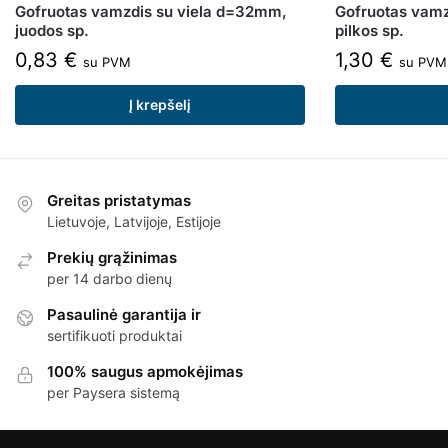
Gofruotas vamzdis su viela d=32mm,
Gofruotas vamz
juodos sp.
pilkos sp.
0,83
€
1,30
€
su PVM
su PVM
Į krepšelį
Greitas pristatymas
Lietuvoje, Latvijoje, Estijoje
Prekių grąžinimas
per 14 darbo dienų
Pasaulinė garantija ir
sertifikuoti produktai
100% saugus apmokėjimas
per Paysera sistemą