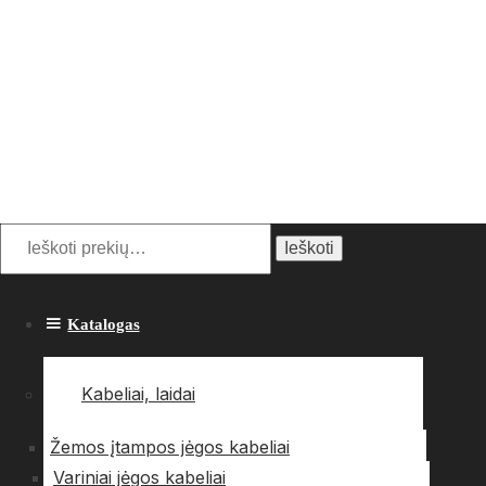
Ieškoti:
Ieškoti
Katalogas
Kabeliai, laidai
Žemos įtampos jėgos kabeliai
Variniai jėgos kabeliai