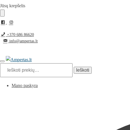
Pereiti
Pereiti
Jūsų krepšelis
prie
prie
navigacijos
turinio
+370 686 86620
info@ampertas.lt
Ieškoti:
Ieškoti
Mano paskyra