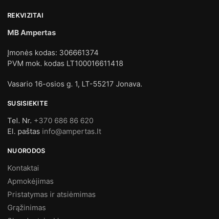
REKVIZITAI
MB Ampertas
Įmonės kodas: 306661374
PVM mok. kodas LT100016611418
Vasario 16-osios g. 1, LT-55217 Jonava.
SUSISIEKITE
Tel. Nr.
+370 686 86 620
El. paštas
info@ampertas.lt
NUORODOS
Kontaktai
Apmokėjimas
Pristatymas ir atsiėmimas
Grąžinimas