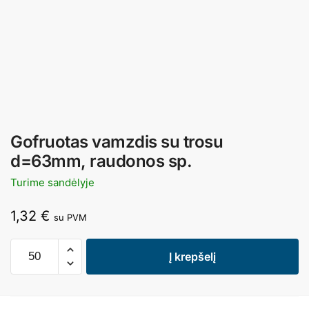
Gofruotas vamzdis su trosu
d=63mm, raudonos sp.
Turime sandėlyje
1,32
€
su PVM
Į krepšelį