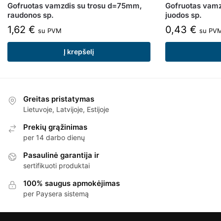
Gofruotas vamzdis su trosu d=75mm,
Gofruotas vamz
raudonos sp.
juodos sp.
1,62
€
0,43
€
su PVM
su PV
Į krepšelį
Greitas pristatymas
Lietuvoje, Latvijoje, Estijoje
Prekių grąžinimas
per 14 darbo dienų
Pasaulinė garantija ir
sertifikuoti produktai
100% saugus apmokėjimas
per Paysera sistemą