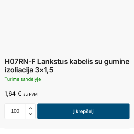
H07RN-F Lankstus kabelis su gumine
izoliacija 3×1,5
Turime sandėlyje
1,64
€
su PVM
Į krepšelį