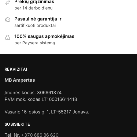
Prekių grąžinimas
per 14 darbo dienų
Pasaulinė garantija ir
sertifikuoti produktai
100% saugus apmokėjimas
per Paysera sistemą
REKVIZITAI
MB Ampertas
Įmonės kodas: 306661374
PVM mok. kodas LT100016611418
Vasario 16-osios g. 1, LT-55217 Jonava.
SUSISIEKITE
Tel. Nr.
+370 686 86 620