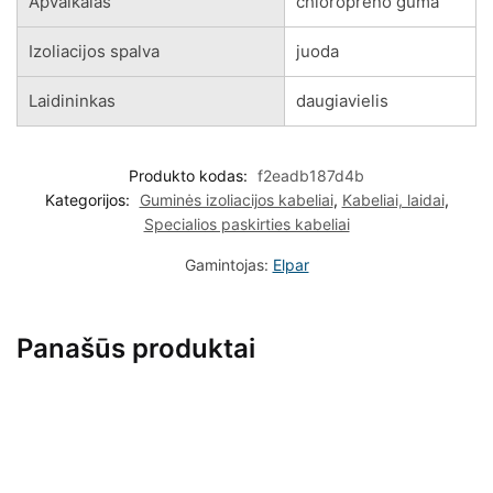
Apvalkalas
chloropreno guma
Izoliacijos spalva
juoda
Laidininkas
daugiavielis
Produkto kodas:
f2eadb187d4b
Kategorijos:
Guminės izoliacijos kabeliai
,
Kabeliai, laidai
,
Specialios paskirties kabeliai
Gamintojas:
Elpar
Panašūs produktai