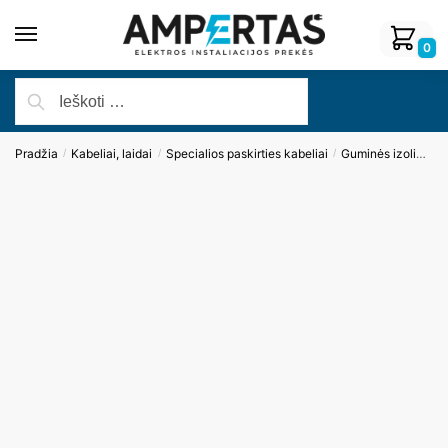
0
Pradžia
Kabeliai, laidai
Specialios paskirties kabeliai
Guminės izoliacijos kabeliai
/
/
/