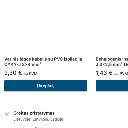
Varinis jėgos kabelis su PVC izoliacija
Behalogenis ins
CYKY-J 3×4 mm²
J 3×2,5 mm² D
2,30
€
1,43
€
su PVM
su PVM
Į krepšelį
Greitas pristatymas
Lietuvoje, Latvijoje, Estijoje