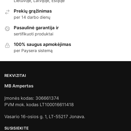
Lietuvoje, Latvijoje, Estijoje
Prekių grąžinimas
per 14 darbo dienų
Pasaulinė garantija ir
sertifikuoti produktai
100% saugus apmokėjimas
per Paysera sistemą
REKVIZITAI
MB Ampertas
Įmonės kodas: 306661374
PVM mok. kodas LT100016611418
Vasario 16-osios g. 1, LT-55217 Jonava.
SUSISIEKITE