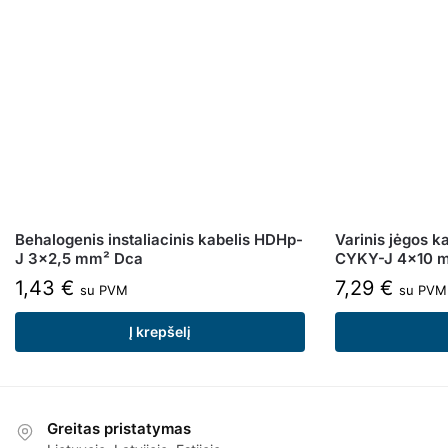
Behalogenis instaliacinis kabelis HDHp-
Varinis jėgos ka
J 3×2,5 mm² Dca
CYKY-J 4×10 
1,43
€
7,29
€
su PVM
su PVM
Į krepšelį
Greitas pristatymas