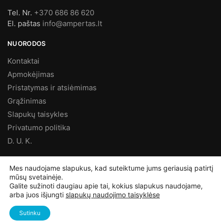
Tel. Nr.
+370 686 86 620
El. paštas
info@ampertas.lt
NUORODOS
Kontaktai
Apmokėjimas
Pristatymas ir atsiėmimas
Grąžinimas
Slapukų taisykles
Privatumo politika
D. U. K.
MES FACEBOOK’E
Mes naudojame slapukus, kad suteiktume jums geriausią patirtį
mūsų svetainėje.
Galite sužinoti daugiau apie tai, kokius slapukus naudojame,
arba juos išjungti
slapukų naudojimo taisyklėse
©
Ampertas.lt
2025, Visos teisės saugomos
Sutinku