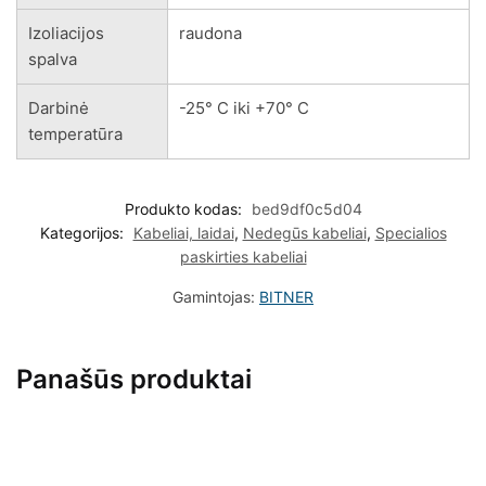
Izoliacijos
raudona
spalva
Darbinė
-25° C iki +70° C
temperatūra
Produkto kodas:
bed9df0c5d04
Kategorijos:
Kabeliai, laidai
,
Nedegūs kabeliai
,
Specialios
paskirties kabeliai
Gamintojas:
BITNER
Panašūs produktai