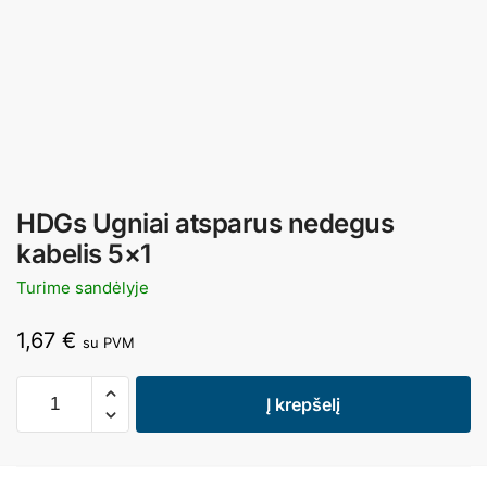
HDGs Ugniai atsparus nedegus
kabelis 5×1
Turime sandėlyje
1,67
€
su PVM
Į krepšelį