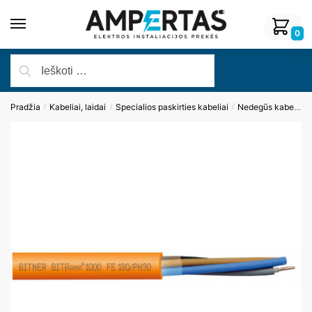
0
Pradžia
Kabeliai, laidai
Specialios paskirties kabeliai
Nedegūs kabeliai
/
/
/