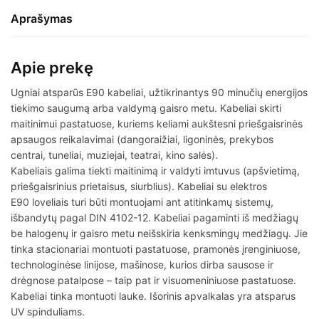
Aprašymas
Apie prekę
Ugniai atsparūs E90 kabeliai, užtikrinantys 90 minučių energijos
tiekimo saugumą arba valdymą gaisro metu. Kabeliai skirti
maitinimui pastatuose, kuriems keliami aukštesni priešgaisrinės
apsaugos reikalavimai (dangoraižiai, ligoninės, prekybos
centrai, tuneliai, muziejai, teatrai, kino salės).
Kabeliais galima tiekti maitinimą ir valdyti imtuvus (apšvietimą,
priešgaisrinius prietaisus, siurblius). Kabeliai su elektros
E90 loveliais turi būti montuojami ant atitinkamų sistemų,
išbandytų pagal DIN 4102-12. Kabeliai pagaminti iš medžiagų
be halogenų ir gaisro metu neišskiria kenksmingų medžiagų. Jie
tinka stacionariai montuoti pastatuose, pramonės įrenginiuose,
technologinėse linijose, mašinose, kurios dirba sausose ir
drėgnose patalpose – taip pat ir visuomeniniuose pastatuose.
Kabeliai tinka montuoti lauke. Išorinis apvalkalas yra atsparus
UV spinduliams.