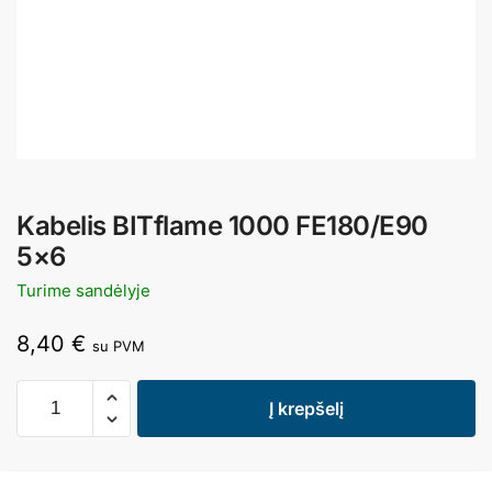
Kabelis BITflame 1000 FE180/E90
5×6
Turime sandėlyje
8,40
€
su PVM
Į krepšelį