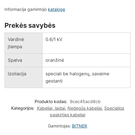
Informacija gamintojo
kataloge
Prekės savybės
Vardinė
0.6/1 kV
įtampa
Spalva
oranžinė
Izoliacija
speciali be halogenų, savaime
gestanti
Produkto kodas:
9cec45acd8cb
Kategorijos:
Kabeliai, laidai
,
Nedegūs kabeliai
,
Specialios
paskirties kabeliai
Gamintojas:
BITNER