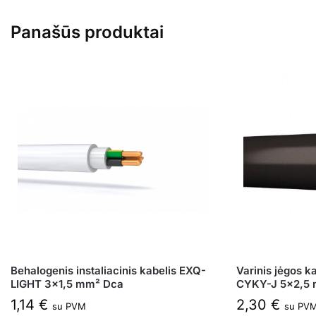
Panašūs produktai
Behalogenis instaliacinis kabelis EXQ-
Varinis jėgos ka
LIGHT 3×1,5 mm² Dca
CYKY-J 5×2,5
1,14
€
2,30
€
su PVM
su PV