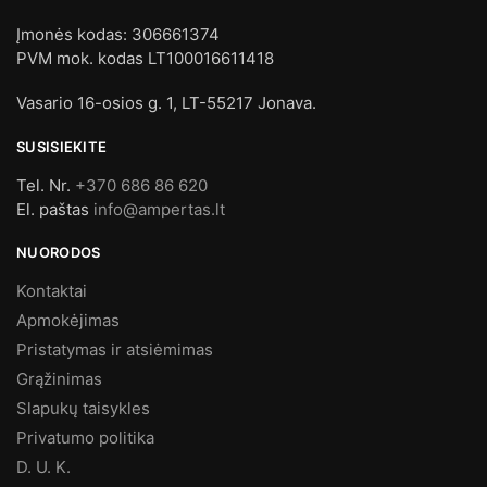
Įmonės kodas: 306661374
PVM mok. kodas LT100016611418
Vasario 16-osios g. 1, LT-55217 Jonava.
SUSISIEKITE
Tel. Nr.
+370 686 86 620
El. paštas
info@ampertas.lt
NUORODOS
Kontaktai
Apmokėjimas
Pristatymas ir atsiėmimas
Grąžinimas
Slapukų taisykles
Privatumo politika
D. U. K.