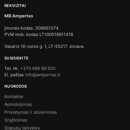
REKVIZITAI
MB Ampertas
Įmonės kodas: 306661374
PVM mok. kodas LT100016611418
Vasario 16-osios g. 1, LT-55217 Jonava.
SUSISIEKITE
Tel. Nr.
+370 686 86 620
El. paštas
info@ampertas.lt
NUORODOS
Kontaktai
Apmokėjimas
Pristatymas ir atsiėmimas
Grąžinimas
Slapukų taisykles