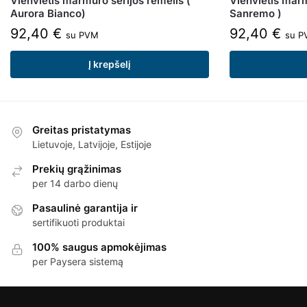
Vienvietis marmuro serijos rėmelis (
Vienvietis marm
Aurora Bianco)
Sanremo )
92,40
€
92,40
€
su PVM
su P
Į krepšelį
Greitas pristatymas
Lietuvoje, Latvijoje, Estijoje
Prekių grąžinimas
per 14 darbo dienų
Pasaulinė garantija ir
sertifikuoti produktai
100% saugus apmokėjimas
per Paysera sistemą