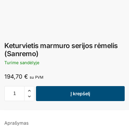
Keturvietis marmuro serijos rėmelis
(Sanremo)
Turime sandėlyje
194,70
€
su PVM
Į krepšelį
Aprašymas