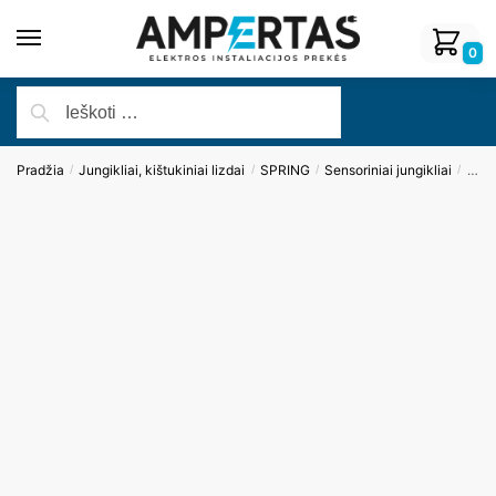
0
Pradžia
Jungikliai, kištukiniai lizdai
SPRING
Sensoriniai jungikliai
Pane
/
/
/
/