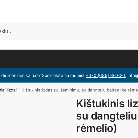
i didmenines kainas? Susisiekite su mumis!
+370 (686) 86 620
, info
iai lizdai
Kištukinis lizdas su įžeminimu, su dangteliu baltas (be rėme
/
Kištukinis l
su dangteliu
rėmelio)