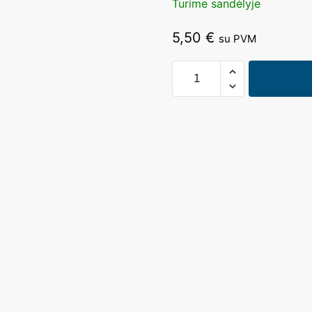
Turime sandėlyje
5,50
€
su PVM