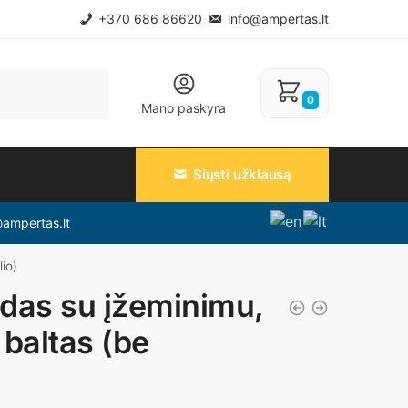
+370 686 86620
info@ampertas.lt
0
Mano paskyra
Siųsti užklausą
@ampertas.lt
lio)
izdas su įžeminimu,
 baltas (be