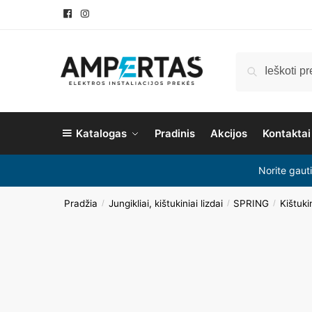
Ieškoti
Katalogas
Pradinis
Akcijos
Kontaktai
Norite gaut
Pradžia
Jungikliai, kištukiniai lizdai
SPRING
Kištukin
/
/
/