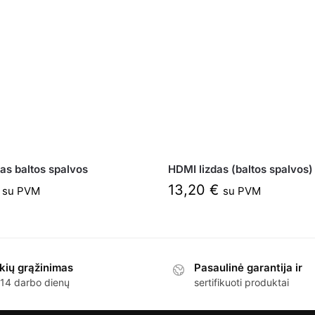
as baltos spalvos
HDMI lizdas (baltos spalvos)
13,20
€
su PVM
su PVM
kių grąžinimas
Pasaulinė garantija ir
 14 darbo dienų
sertifikuoti produktai