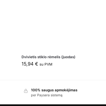
Dvivietis stiklo rėmelis (juodas)
15,94
€
su PVM
100% saugus apmokėjimas
per Paysera sistemą