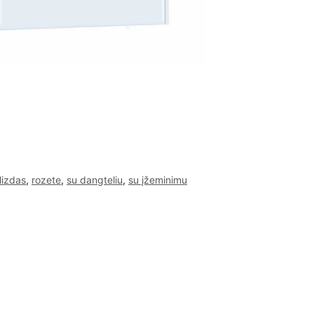
 lizdas
,
rozete
,
su dangteliu
,
su įžeminimu