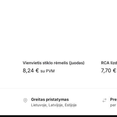
Vienvietis stiklo rėmelis (juodas)
RCA lizd
8,24
€
7,70
€
su PVM
Greitas pristatymas
Pre
Lietuvoje, Latvijoje, Estijoje
per