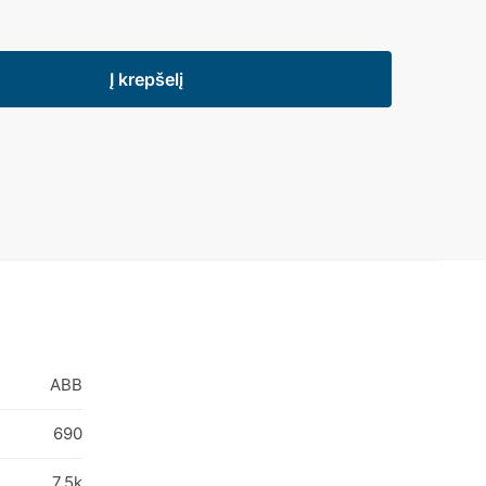
Į krepšelį
ABB
690
7,5k