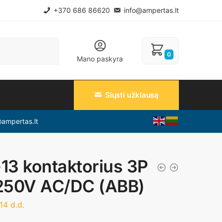
+370 686 86620
info@ampertas.lt
0
Mano paskyra
Siųsti užklausą
@ampertas.lt
13 kontaktorius 3P
-250V AC/DC (ABB)
14 d.d.