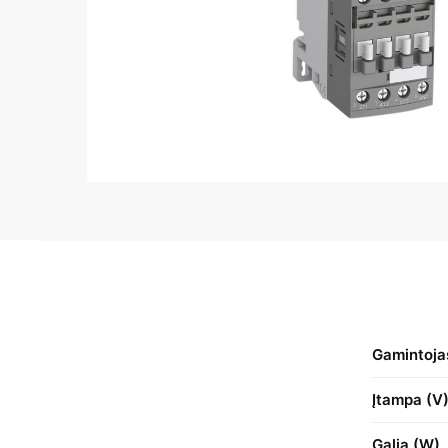
Gamintoja
Įtampa (V
Galia (W)