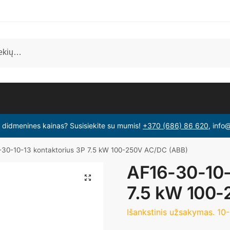
i didmenines kainas? Susisiekite su mumis!
+370 (686) 86 620
, info
-30-10-13 kontaktorius 3P 7.5 kW 100-250V AC/DC (ABB)
AF16-30-10-
7.5 kW 100
Išankstinis užsakymas. 10-