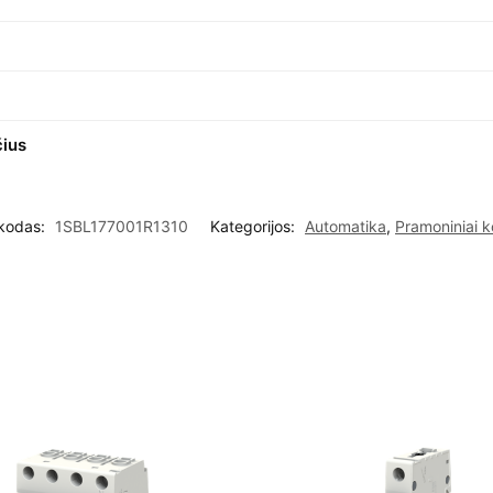
čius
 kodas:
1SBL177001R1310
Kategorijos:
Automatika
,
Pramoniniai k