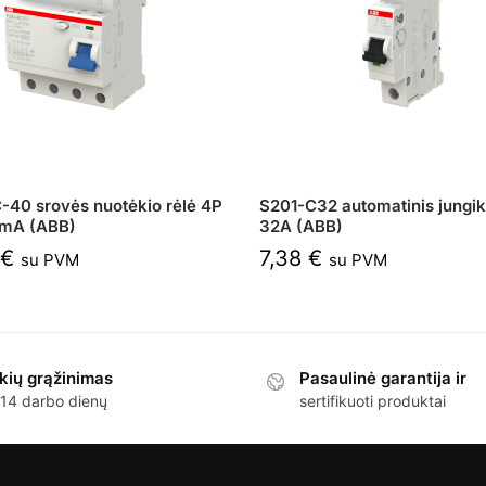
-40 srovės nuotėkio rėlė 4P
S201-C32 automatinis jungikl
 mA (ABB)
32A (ABB)
€
7,38
€
su PVM
su PVM
kių grąžinimas
Pasaulinė garantija ir
 14 darbo dienų
sertifikuoti produktai