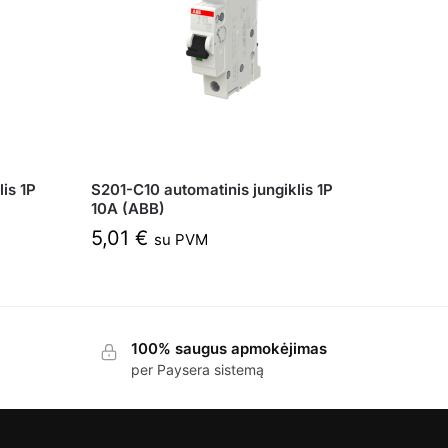
is 1P
S201-C10 automatinis jungiklis 1P
10A (ABB)
5,01
€
su PVM
100% saugus apmokėjimas
per Paysera sistemą