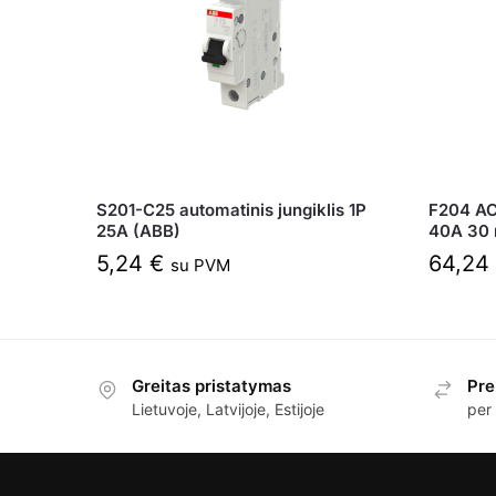
S201-C25 automatinis jungiklis 1P
F204 AC
25A (ABB)
40A 30
5,24
€
64,24
su PVM
Greitas pristatymas
Pre
Lietuvoje, Latvijoje, Estijoje
per