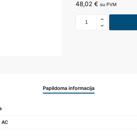
48,02
€
su PVM
Papildoma informacija
s
) AC