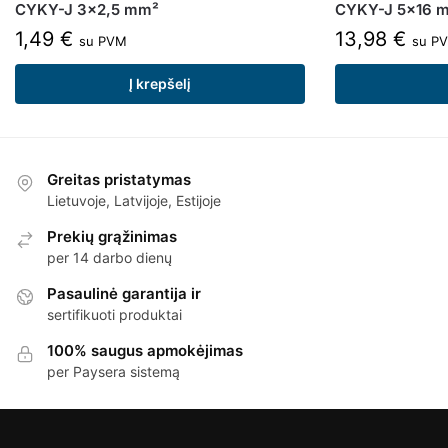
CYKY-J 3×2,5 mm²
CYKY-J 5×16 
1,49
€
13,98
€
su PVM
su P
Į krepšelį
Greitas pristatymas
Lietuvoje, Latvijoje, Estijoje
Prekių grąžinimas
per 14 darbo dienų
Pasaulinė garantija ir
sertifikuoti produktai
100% saugus apmokėjimas
per Paysera sistemą