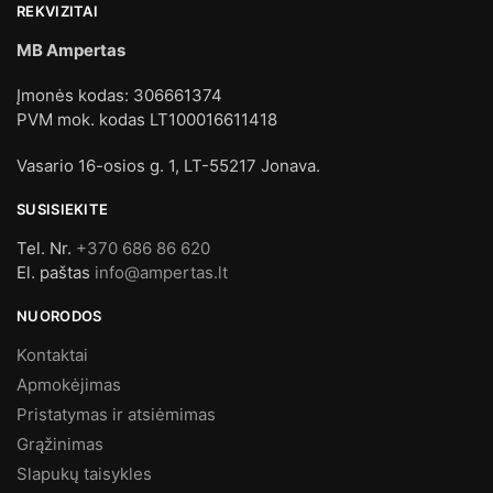
REKVIZITAI
MB Ampertas
Įmonės kodas: 306661374
PVM mok. kodas LT100016611418
Vasario 16-osios g. 1, LT-55217 Jonava.
SUSISIEKITE
Tel. Nr.
+370 686 86 620
El. paštas
info@ampertas.lt
NUORODOS
Kontaktai
Apmokėjimas
Pristatymas ir atsiėmimas
Grąžinimas
Slapukų taisykles