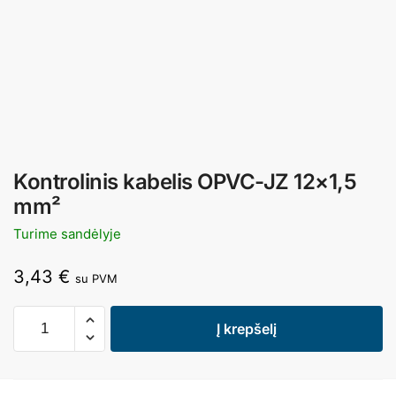
Kontrolinis kabelis OPVC-JZ 12×1,5
mm²
Turime sandėlyje
3,43
€
su PVM
Į krepšelį