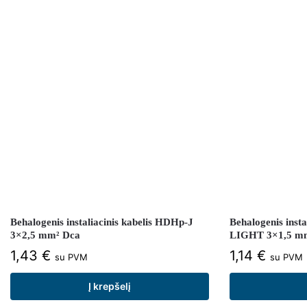
Behalogenis instaliacinis kabelis HDHp-J
Behalogenis insta
3×2,5 mm² Dca
LIGHT 3×1,5 m
1,43
€
1,14
€
su PVM
su PVM
Į krepšelį