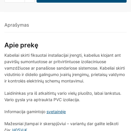
Aprašymas
Apie prekę
Kabeliai skirti fiksuotai instaliacijai įrengti, kabelius klojant ant
paviršių sumontuotose ar pritvirtintuose izoliaciniuose
vamzdžiuose ar panašiose sandariose sistemose. Kabeliai skirti
vidutinio ir didelio galingumo įvairių įrengimų, prietaisų valdymo
ir kontrolės elektrinių schemų montavimui.
Laidininkas yra iš atkaitintų vario vielų pluošto, labai lankstus.
Vario gysla yra aptraukta PVC izoliacija.
Informacija gamintojo
svetainėje
Mažesniai įtampai ir skerspjūviui – variantų dar galite ieškoti
čia:
H05V-K