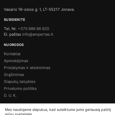
Vasario 16-osios g. 1, LT-55217 Jonava.
SUSISIEKITE
Tel. Nr.
+370 686 86 620
El. paštas
info@ampertas.lt
NUORODOS
Kontaktai
Apmokėjimas
Pristatymas ir atsiėmimas
Grąžinimas
Slapukų taisykles
Privatumo politika
D. U. K.
MES FACEBOOK’E
Mes naudojame slapukus, kad suteiktume jums geriausią patirtį
mūsų svetainėje.