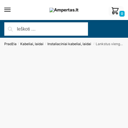
0
Pradžia
Kabeliai, laidai
Instaliaciniai kabeliai, laidai
Lankstus viengyslis daugiavielis laidas H07V-K 1×150 (geltona/žalia)
/
/
/