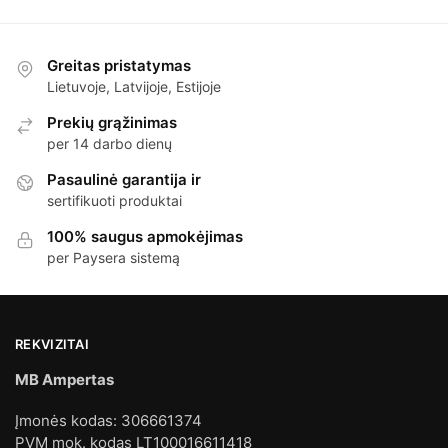
Greitas pristatymas
Lietuvoje, Latvijoje, Estijoje
Prekių grąžinimas
per 14 darbo dienų
Pasaulinė garantija ir
sertifikuoti produktai
100% saugus apmokėjimas
per Paysera sistemą
REKVIZITAI
MB Ampertas
Įmonės kodas: 306661374
PVM mok. kodas LT100016611418