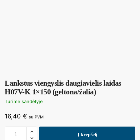
Lankstus viengyslis daugiavielis laidas
H07V-K 1×150 (geltona/žalia)
Turime sandėlyje
16,40
€
su PVM
Į krepšelį