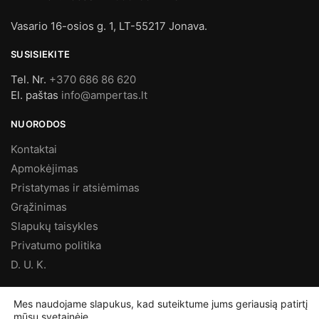
Vasario 16-osios g. 1, LT-55217 Jonava.
SUSISIEKITE
Tel. Nr.
+370 686 86 620
El. paštas
info@ampertas.lt
NUORODOS
Kontaktai
Apmokėjimas
Pristatymas ir atsiėmimas
Grąžinimas
Slapukų taisykles
Privatumo politika
D. U. K.
MES FACEBOOK’E
Mes naudojame slapukus, kad suteiktume jums geriausią patirtį
mūsų svetainėje.