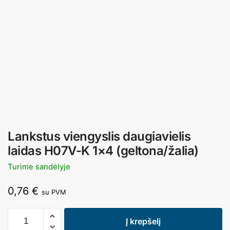
Lankstus viengyslis daugiavielis
laidas H07V-K 1×4 (geltona/žalia)
Turime sandėlyje
0,76
€
su PVM
Į krepšelį