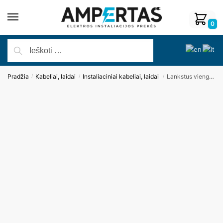
0
Pradžia
Kabeliai, laidai
Instaliaciniai kabeliai, laidai
Lankstus viengyslis daugiavielis laidas H07V-K 1×4 (geltona/žalia)
/
/
/