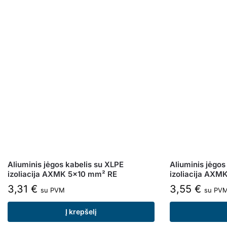
Aliuminis jėgos kabelis su XLPE
Aliuminis jėgos
izoliacija AXMK 5×10 mm² RE
izoliacija AX
3,31
€
3,55
€
su PVM
su PV
Į krepšelį