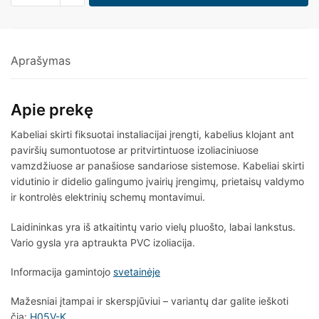
Aprašymas
Apie prekę
Kabeliai skirti fiksuotai instaliacijai įrengti, kabelius klojant ant
paviršių sumontuotose ar pritvirtintuose izoliaciniuose
vamzdžiuose ar panašiose sandariose sistemose. Kabeliai skirti
vidutinio ir didelio galingumo įvairių įrengimų, prietaisų valdymo
ir kontrolės elektrinių schemų montavimui.
Laidininkas yra iš atkaitintų vario vielų pluošto, labai lankstus.
Vario gysla yra aptraukta PVC izoliacija.
Informacija gamintojo
svetainėje
Mažesniai įtampai ir skerspjūviui – variantų dar galite ieškoti
čia:
H05V-K