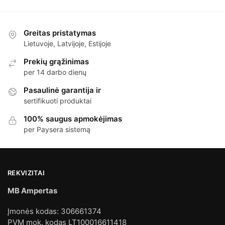
Greitas pristatymas
Lietuvoje, Latvijoje, Estijoje
Prekių grąžinimas
per 14 darbo dienų
Pasaulinė garantija ir
sertifikuoti produktai
100% saugus apmokėjimas
per Paysera sistemą
REKVIZITAI
MB Ampertas
Įmonės kodas: 306661374
PVM mok. kodas LT100016611418