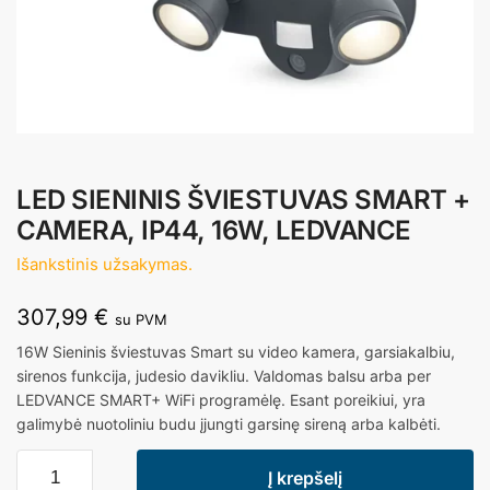
LED SIENINIS ŠVIESTUVAS SMART +
CAMERA, IP44, 16W, LEDVANCE
Išankstinis užsakymas.
307,99
€
su PVM
16W Sieninis šviestuvas Smart su video kamera, garsiakalbiu,
sirenos funkcija, judesio davikliu. Valdomas balsu arba per
LEDVANCE SMART+ WiFi programėlę. Esant poreikiui, yra
galimybė nuotoliniu budu įjungti garsinę sireną arba kalbėti.
Į krepšelį