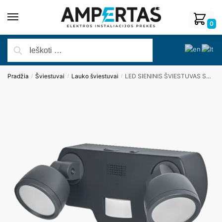
0
Pradžia
Šviestuvai
Lauko šviestuvai
LED SIENINIS ŠVIESTUVAS SMART + CAMERA, IP44, 16W, LEDVANCE
/
/
/