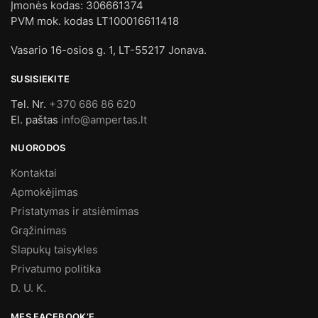
Įmonės kodas: 306661374
PVM mok. kodas LT100016611418
Vasario 16-osios g. 1, LT-55217 Jonava.
SUSISIEKITE
Tel. Nr.
+370 686 86 620
El. paštas
info@ampertas.lt
NUORODOS
Kontaktai
Apmokėjimas
Pristatymas ir atsiėmimas
Grąžinimas
Slapukų taisykles
Privatumo politika
D. U. K.
MES FACEBOOK’E