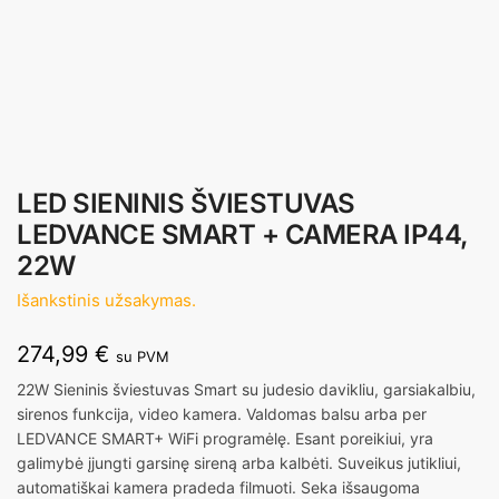
LED SIENINIS ŠVIESTUVAS
LEDVANCE SMART + CAMERA IP44,
22W
Išankstinis užsakymas.
274,99
€
su PVM
22W Sieninis šviestuvas Smart su judesio davikliu, garsiakalbiu,
sirenos funkcija, video kamera. Valdomas balsu arba per
LEDVANCE SMART+ WiFi programėlę. Esant poreikiui, yra
galimybė įjungti garsinę sireną arba kalbėti. Suveikus jutikliui,
automatiškai kamera pradeda filmuoti. Seka išsaugoma