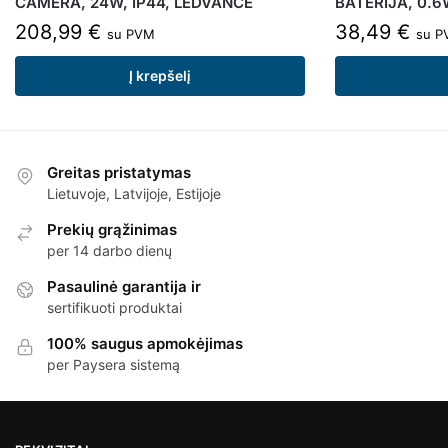
CAMERA, 24W, IP44, LEDVANCE
BATERIJA, 0.6
208,99
€
38,49
€
su PVM
su P
Į krepšelį
Greitas pristatymas
Lietuvoje, Latvijoje, Estijoje
Prekių grąžinimas
per 14 darbo dienų
Pasaulinė garantija ir
sertifikuoti produktai
100% saugus apmokėjimas
per Paysera sistemą