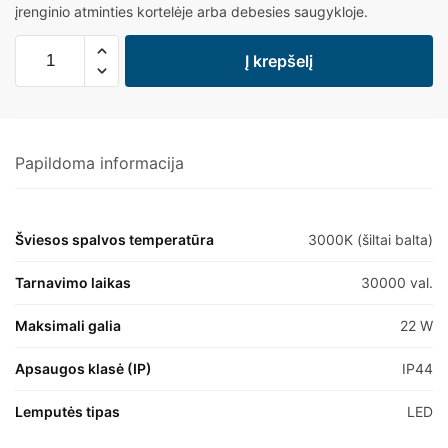
įrenginio atminties kortelėje arba debesies saugykloje.
Į krepšelį
Papildoma informacija
Šviesos spalvos temperatūra
3000K (šiltai balta)
Tarnavimo laikas
30000 val.
Maksimali galia
22 W
Apsaugos klasė (IP)
IP44
Lemputės tipas
LED