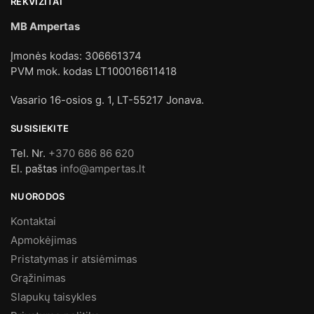
REKVIZITAI
MB Ampertas
Įmonės kodas: 306661374
PVM mok. kodas LT100016611418
Vasario 16-osios g. 1, LT-55217 Jonava.
SUSISIEKITE
Tel. Nr.
+370 686 86 620
El. paštas
info@ampertas.lt
NUORODOS
Kontaktai
Apmokėjimas
Pristatymas ir atsiėmimas
Grąžinimas
Slapukų taisykles