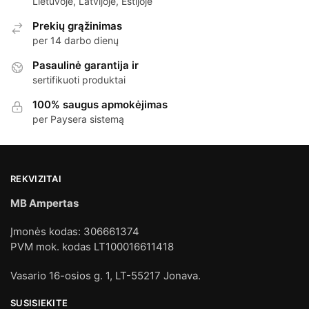
Lietuvoje, Latvijoje, Estijoje
Prekių grąžinimas
per 14 darbo dienų
Pasaulinė garantija ir
sertifikuoti produktai
100% saugus apmokėjimas
per Paysera sistemą
REKVIZITAI
MB Ampertas
Įmonės kodas: 306661374
PVM mok. kodas LT100016611418
Vasario 16-osios g. 1, LT-55217 Jonava.
SUSISIEKITE