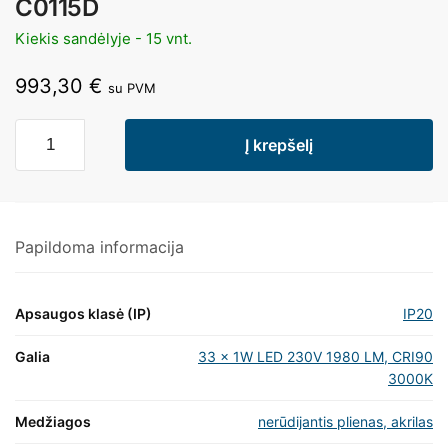
C0115D
Kiekis sandėlyje - 15 vnt.
993,30
€
su PVM
Į krepšelį
Papildoma informacija
Apsaugos klasė (IP)
IP20
Galia
33 x 1W LED 230V 1980 LM, CRI90
3000K
Medžiagos
nerūdijantis plienas, akrilas