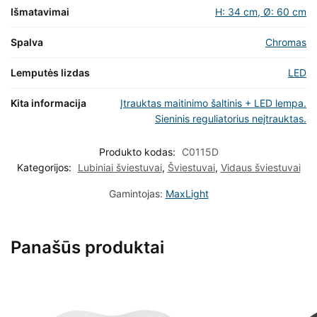
Išmatavimai
H: 34 cm, Ø: 60 cm
Spalva
Chromas
Lemputės lizdas
LED
Kita informacija
Įtrauktas maitinimo šaltinis + LED lempa.
Sieninis reguliatorius neįtrauktas.
Produkto kodas:
C0115D
Kategorijos:
Lubiniai šviestuvai
,
Šviestuvai
,
Vidaus šviestuvai
Gamintojas:
MaxLight
Panašūs produktai