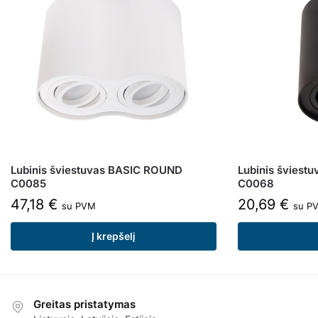
Lubinis šviestuvas BASIC ROUND
Lubinis šviest
C0085
C0068
47,18
€
20,69
€
su PVM
su P
Į krepšelį
Greitas pristatymas