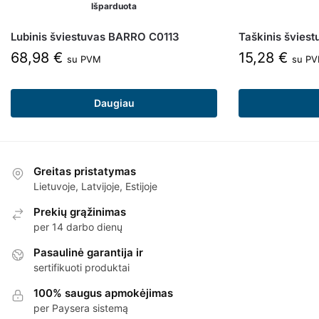
Išparduota
Lubinis šviestuvas BARRO C0113
Taškinis švies
68,98
€
15,28
€
su PVM
su P
Daugiau
Greitas pristatymas
Lietuvoje, Latvijoje, Estijoje
Prekių grąžinimas
per 14 darbo dienų
Pasaulinė garantija ir
sertifikuoti produktai
100% saugus apmokėjimas
per Paysera sistemą