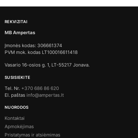
REKVIZITAI
MB Ampertas
Įmonės kodas: 306661374
PVM mok. kodas LT100016611418
Vasario 16-osios g. 1, LT-55217 Jonava.
SUSISIEKITE
Tel. Nr.
+370 686 86 620
El. paštas
info@ampertas.lt
NUORODOS
Kontaktai
Apmokėjimas
Pristatymas ir atsiėmimas