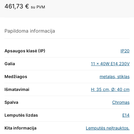
461,73
€
su PVM
Papildoma informacija
Apsaugos klasė (IP)
IP20
Galia
11 x 40W E14 230V
Medžiagos
metalas, stiklas
Išmatavimai
H: 35 cm, Ø: 40 cm
Spalva
Chromas
Lemputės lizdas
E14
Kita informacija
Lemputės neįtrauktos.