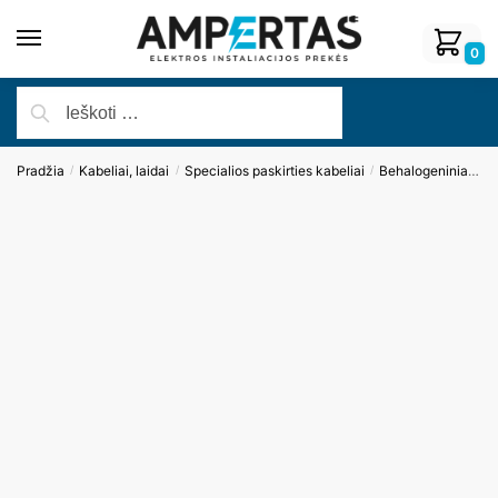
0
Pradžia
Kabeliai, laidai
Specialios paskirties kabeliai
Behalogeniniai kabeliai
/
/
/