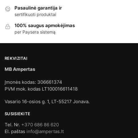
Pasaulinė garantija ir
sertifikuoti produktai
100% saugus apmokėjimas
per Paysera sistemą
REKVIZITAI
MB Ampertas
Įmonės kodas: 306661374
PVM mok. kodas LT100016611418
Vasario 16-osios g. 1, LT-55217 Jonava.
SUSISIEKITE
Tel. Nr.
+370 686 86 620
El. paštas
info@ampertas.lt