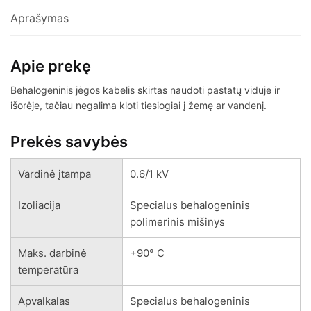
Aprašymas
Apie prekę
Behalogeninis jėgos kabelis skirtas naudoti pastatų viduje ir
išorėje, tačiau negalima kloti tiesiogiai į žemę ar vandenį.
Prekės savybės
Vardinė įtampa
0.6/1 kV
Izoliacija
Specialus behalogeninis
polimerinis mišinys
Maks. darbinė
+90° C
temperatūra
Apvalkalas
Specialus behalogeninis