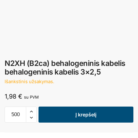
N2XH (B2ca) behalogeninis kabelis
behalogeninis kabelis 3×2,5
Išankstinis užsakymas.
1,98
€
su PVM
Į krepšelį