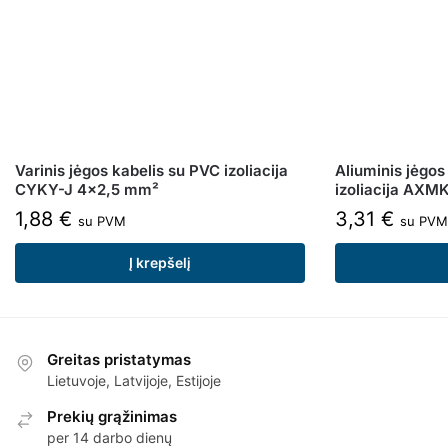
Varinis jėgos kabelis su PVC izoliacija
Aliuminis jėgos
CYKY-J 4×2,5 mm²
izoliacija AXM
1,88
€
3,31
€
su PVM
su PVM
Į krepšelį
Greitas pristatymas
Lietuvoje, Latvijoje, Estijoje
Prekių grąžinimas
per 14 darbo dienų