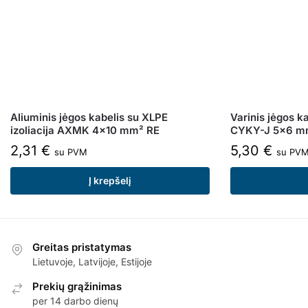
Aliuminis jėgos kabelis su XLPE
Varinis jėgos ka
izoliacija AXMK 4×10 mm² RE
CYKY-J 5×6 m
2,31
€
5,30
€
su PVM
su PV
Į krepšelį
Greitas pristatymas
Lietuvoje, Latvijoje, Estijoje
Prekių grąžinimas
per 14 darbo dienų