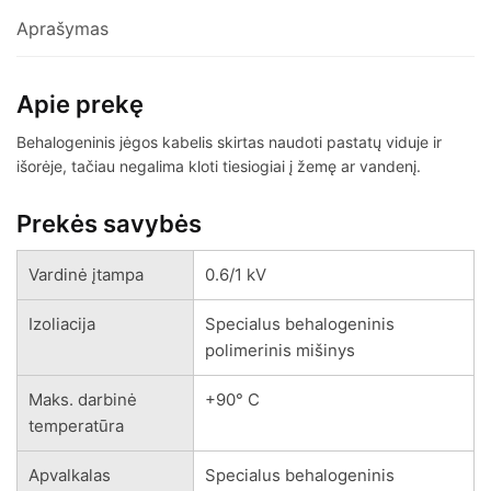
Aprašymas
Apie prekę
Behalogeninis jėgos kabelis skirtas naudoti pastatų viduje ir
išorėje, tačiau negalima kloti tiesiogiai į žemę ar vandenį.
Prekės savybės
Vardinė įtampa
0.6/1 kV
Izoliacija
Specialus behalogeninis
polimerinis mišinys
Maks. darbinė
+90° C
temperatūra
Apvalkalas
Specialus behalogeninis