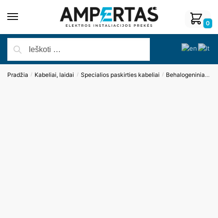
0
Pradžia
Kabeliai, laidai
Specialios paskirties kabeliai
Behalogeniniai kabeliai
/
/
/