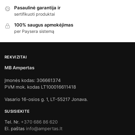
Pasaulinė garantija ir
sertifikuoti produktai
100% saugus apmokėjimas
per Paysera sistemą
REKVIZITAI
MB Ampertas
Įmonės kodas: 306661374
PVM mok. kodas LT100016611418
Vasario 16-osios g. 1, LT-55217 Jonava.
SUSISIEKITE
Tel. Nr.
+370 686 86 620
El. paštas
info@ampertas.lt