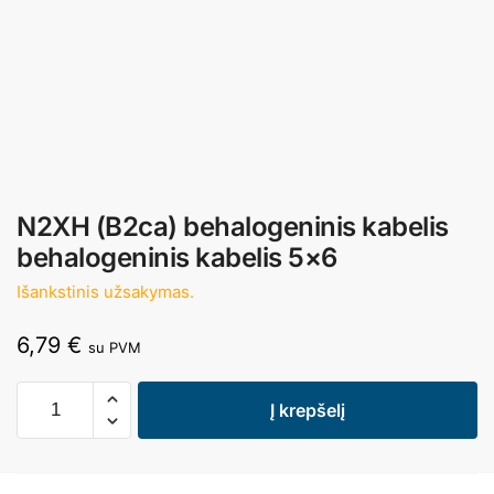
N2XH (B2ca) behalogeninis kabelis
behalogeninis kabelis 5×6
Išankstinis užsakymas.
6,79
€
su PVM
Į krepšelį