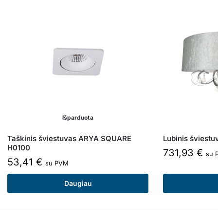
Išparduota
Taškinis šviestuvas ARYA SQUARE
Lubinis švies
H0100
731,93
€
su 
53,41
€
su PVM
Daugiau