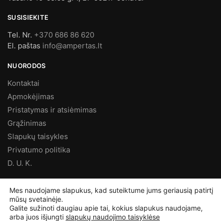
SUSISIEKITE
Tel. Nr.
+370 686 86 620
El. paštas
info@ampertas.lt
NUORODOS
Kontaktai
Apmokėjimas
Pristatymas ir atsiėmimas
Grąžinimas
Slapukų taisykles
Privatumo politika
D. U. K.
MES FACEBOOK’E
Mes naudojame slapukus, kad suteiktume jums geriausią patirtį
mūsų svetainėje.
Galite sužinoti daugiau apie tai, kokius slapukus naudojame,
arba juos išjungti
slapukų naudojimo taisyklėse