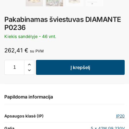
Pakabinamas šviestuvas DIAMANTE
P0236
Kiekis sandėlyje - 46 vnt.
262,41
€
su PVM
Į krepšelį
Papildoma informacija
Apsaugos klasė (IP)
IP20
Galia
5 x 42W G9 230V