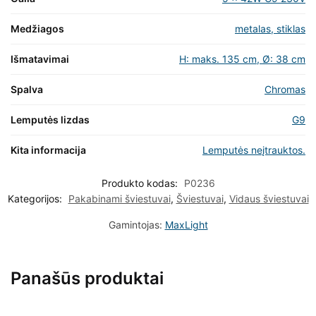
Medžiagos
metalas, stiklas
Išmatavimai
H: maks. 135 cm, Ø: 38 cm
Spalva
Chromas
Lemputės lizdas
G9
Kita informacija
Lemputės neįtrauktos.
Produkto kodas:
P0236
Kategorijos:
Pakabinami šviestuvai
,
Šviestuvai
,
Vidaus šviestuvai
Gamintojas:
MaxLight
Panašūs produktai