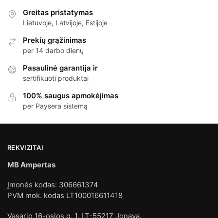
Greitas pristatymas
Lietuvoje, Latvijoje, Estijoje
Prekių grąžinimas
per 14 darbo dienų
Pasaulinė garantija ir
sertifikuoti produktai
100% saugus apmokėjimas
per Paysera sistemą
REKVIZITAI
MB Ampertas
Įmonės kodas: 306661374
PVM mok. kodas LT100016611418
Vasario 16-osios g. 1, LT-55217 Jonava.