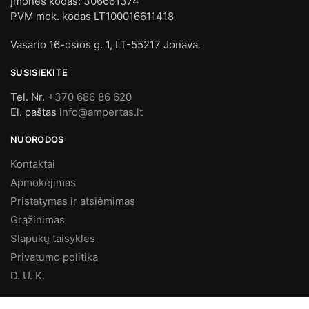
Įmonės kodas: 306661374
PVM mok. kodas LT100016611418
Vasario 16-osios g. 1, LT-55217 Jonava.
SUSISIEKITE
Tel. Nr.
+370 686 86 620
El. paštas
info@ampertas.lt
NUORODOS
Kontaktai
Apmokėjimas
Pristatymas ir atsiėmimas
Grąžinimas
Slapukų taisykles
Privatumo politika
D. U. K.
MES FACEBOOK’E