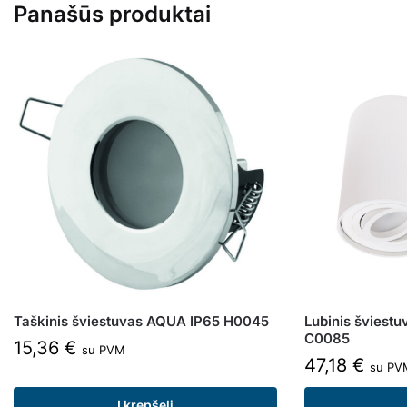
Panašūs produktai
Taškinis šviestuvas AQUA IP65 H0045
Lubinis šviest
C0085
15,36
€
su PVM
47,18
€
su PV
Į krepšelį