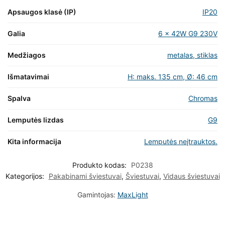
Apsaugos klasė (IP)
IP20
Galia
6 x 42W G9 230V
Medžiagos
metalas, stiklas
Išmatavimai
H: maks. 135 cm, Ø: 46 cm
Spalva
Chromas
Lemputės lizdas
G9
Kita informacija
Lemputės neįtrauktos.
Produkto kodas:
P0238
Kategorijos:
Pakabinami šviestuvai
,
Šviestuvai
,
Vidaus šviestuvai
Gamintojas:
MaxLight