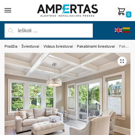
0
Pradžia
Šviestuvai
Vidaus šviestuvai
Pakabinami šviestuvai
Pakabinamas šviestuvas DIAMANTE P0238
/
/
/
/