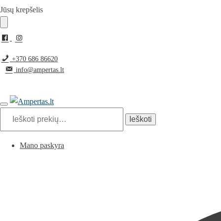
Pereiti
Pereiti
Jūsų krepšelis
prie
prie
navigacijos
turinio
+370 686 86620
info@ampertas.lt
Ieškoti:
Ieškoti
Mano paskyra