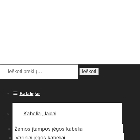
Ieškoti:
Ieškoti
Katalogas
Kabeliai, laidai
Žemos įtampos jėgos kabeliai
Variniai jėgos kabeliai