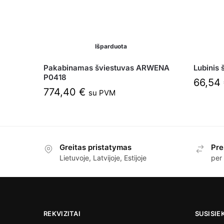
Išparduota
Pakabinamas šviestuvas ARWENA
Lubinis
P0418
66,54
774,40
€
su PVM
Greitas pristatymas
Pre
Lietuvoje, Latvijoje, Estijoje
per
REKVIZITAI
SUSISIE