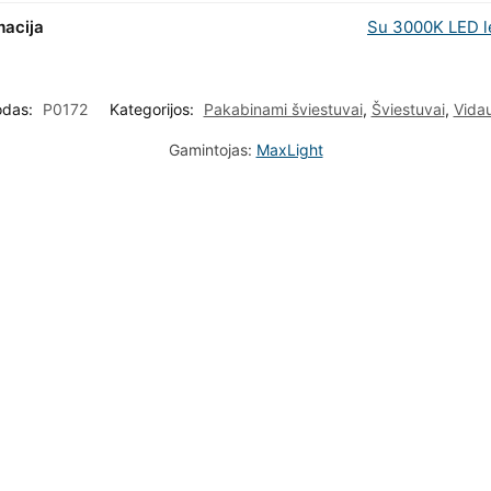
macija
Su 3000K LED 
odas:
P0172
Kategorijos:
Pakabinami šviestuvai
,
Šviestuvai
,
Vidau
Gamintojas:
MaxLight