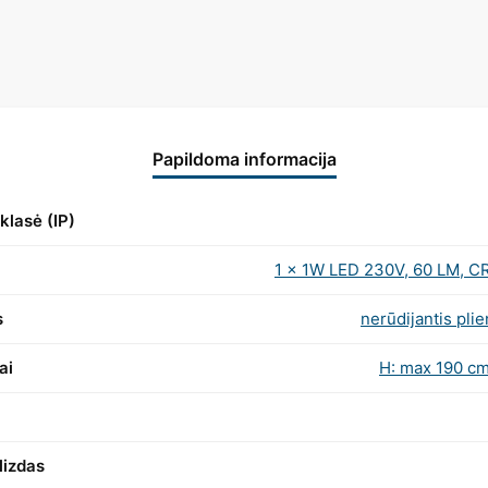
Papildoma informacija
klasė (IP)
1 x 1W LED 230V, 60 LM, C
s
nerūdijantis plie
ai
H: max 190 cm
lizdas