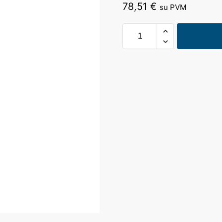
78,51
€
su PVM