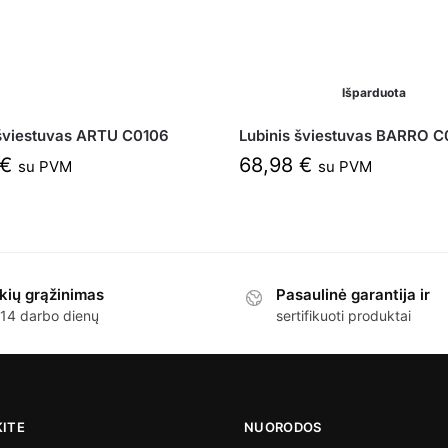
Išparduota
 šviestuvas ARTU C0106
Lubinis šviestuvas BARRO C
€
68,98
€
su PVM
su PVM
kių grąžinimas
Pasaulinė garantija ir
 14 darbo dienų
sertifikuoti produktai
KITE
NUORODOS