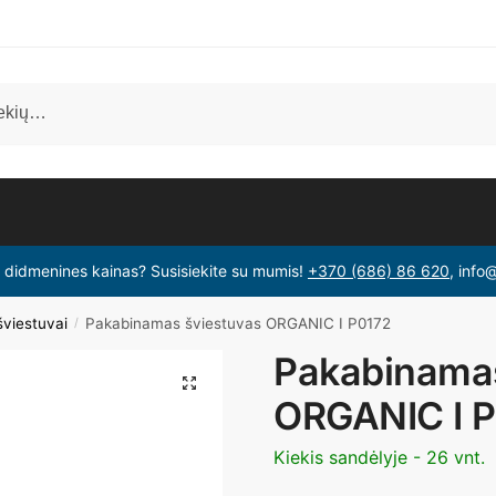
i didmenines kainas? Susisiekite su mumis!
+370 (686) 86 620
, info
viestuvai
Pakabinamas šviestuvas ORGANIC I P0172
/
Pakabinamas
ORGANIC I 
Kiekis sandėlyje - 26 vnt.