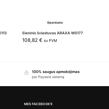
Išparduota
0113
Sieninis šviestuvas ARAXA W0177
108,82
€
su PVM
100% saugus apmokėjimas
per Paysera sistemą
MES FACEBOOK’E