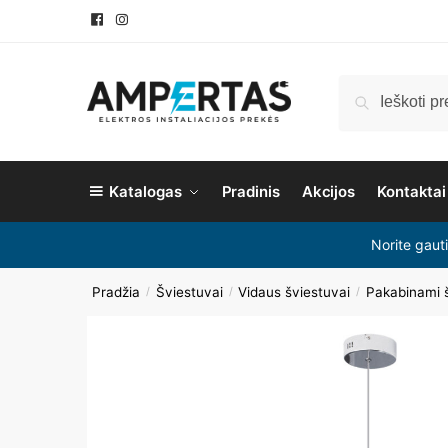
Ieškoti
Katalogas
Pradinis
Akcijos
Kontaktai
Norite gaut
Pradžia
Šviestuvai
Vidaus šviestuvai
Pakabinami š
/
/
/