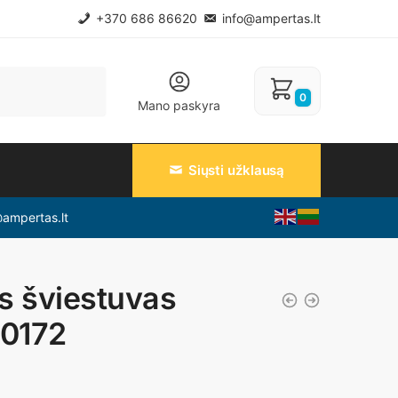
+370 686 86620
info@ampertas.lt
0
Mano paskyra
Siųsti užklausą
@ampertas.lt
 šviestuvas
P0172