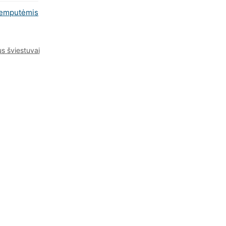
lemputėmis
s šviestuvai