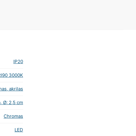
IP20
RI90 3000K
nas, akrilas
, Ø: 2,5 cm
Chromas
LED