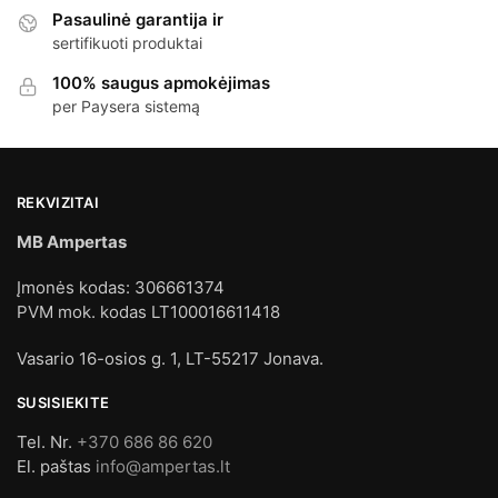
Pasaulinė garantija ir
sertifikuoti produktai
100% saugus apmokėjimas
per Paysera sistemą
REKVIZITAI
MB Ampertas
Įmonės kodas: 306661374
PVM mok. kodas LT100016611418
Vasario 16-osios g. 1, LT-55217 Jonava.
SUSISIEKITE
Tel. Nr.
+370 686 86 620
El. paštas
info@ampertas.lt