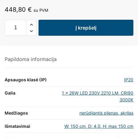
448,80
€
su PVM
Į krepšelį
Papildoma informacija
Apsaugos klasė (IP)
IP20
Galia
1 x 26W LED 230V 2210 LM, CRI90
3000K
Medžiagos
nerūdijantis plienas, akrilas
Išmatavimai
W: 150 cm, D: 4,0, H: max 150 cm