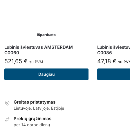
Išparduota
Lubinis šviestuvas AMSTERDAM
Lubinis šviest
C0060
C0086
521,65
€
47,18
€
su PVM
su PV
Daugiau
Greitas pristatymas
Lietuvoje, Latvijoje, Estijoje
Prekių grąžinimas
per 14 darbo dienų