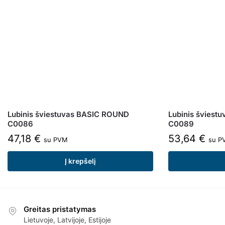
Lubinis šviestuvas BASIC ROUND
Lubinis šviest
C0086
C0089
47,18
€
53,64
€
su PVM
su P
Į krepšelį
Greitas pristatymas
Lietuvoje, Latvijoje, Estijoje