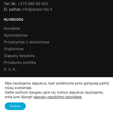
Tel. Nr.
+370 686 86 620
El. paštas
info@ampertas.lt
NUORODOS
Kontaktai
Apmokėjimas
Pristatymas ir atsiėmimas
Grąžinimas
Slapukų taisykles
Privatumo politika
D. U. K.
MES FACEBOOK’E
Mes naudojame slapukus, kad suteiktume jums geriausią patirtį
mūsų svetainėje.
Galite sužinoti daugiau apie tai, kokius slapukus naudojame,
arba juos išjungti
slapukų naudojimo taisyklėse
©
Ampertas.lt
2025, Visos teisės saugomos
Sutinku