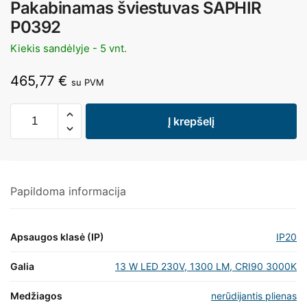
Pakabinamas šviestuvas SAPHIR
P0392
Kiekis sandėlyje - 5 vnt.
465,77
€
su PVM
Į krepšelį
Papildoma informacija
Apsaugos klasė (IP)
IP20
Galia
13 W LED 230V, 1300 LM, CRI90 3000K
Medžiagos
nerūdijantis plienas