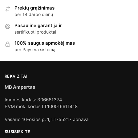
Prekių grąžinimas
per 14 darbo dienų
Pasaulinė garantija ir
sertifikuoti produktai
100% saugus apmokėjimas
per Paysera sistemą
REKVIZITAI
MB Ampertas
Įmonės kodas: 306661374
PVM mok. kodas LT100016611418
Vasario 16-osios g. 1, LT-55217 Jonava.
SUSISIEKITE