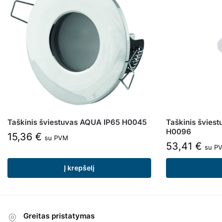
Taškinis šviestuvas AQUA IP65 H0045
Taškinis švies
H0096
15,36
€
su PVM
53,41
€
su P
Į krepšelį
Greitas pristatymas