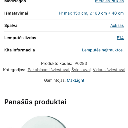
Medžiagos
metalas, stiklas
Išmatavimai
H: max 150 cm, Ø: 60 cm + 40 cm
Spalva
Auksas
Lemputės lizdas
E14
Kita informacija
Lemputės neįtrauktos.
Produkto kodas:
P0283
Kategorijos:
Pakabinami šviestuvai
,
Šviestuvai
,
Vidaus šviestuvai
Gamintojas:
MaxLight
Panašūs produktai