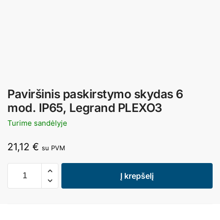
Paviršinis paskirstymo skydas 6
mod. IP65, Legrand PLEXO3
Turime sandėlyje
21,12
€
su PVM
Į krepšelį