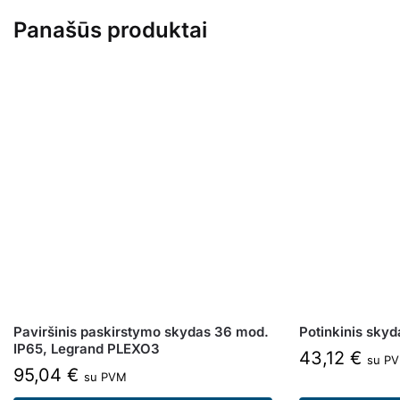
Panašūs produktai
Paviršinis paskirstymo skydas 36 mod.
Potinkinis sk
IP65, Legrand PLEXO3
43,12
€
su P
95,04
€
su PVM