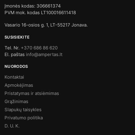
Įmonės kodas: 306661374
PVM mok. kodas LT100016611418
Vasario 16-osios g. 1, LT-55217 Jonava.
SUSISIEKITE
Tel. Nr.
+370 686 86 620
El. paštas
info@ampertas.lt
NUORODOS
Kontaktai
Apmokėjimas
Pristatymas ir atsiėmimas
Grąžinimas
Slapukų taisykles
Privatumo politika
D. U. K.