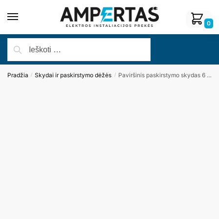
0
Pradžia
Skydai ir paskirstymo dėžės
Paviršinis paskirstymo skydas 6 mod. IP65, Legrand PLEXO3
/
/