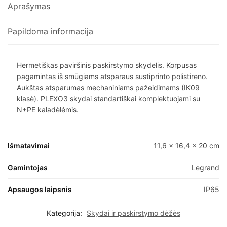
Aprašymas
Papildoma informacija
Hermetiškas paviršinis paskirstymo skydelis. Korpusas
pagamintas iš smūgiams atsparaus sustiprinto polistireno.
Aukštas atsparumas mechaniniams pažeidimams (IK09
klasė). PLEXO3 skydai standartiškai komplektuojami su
N+PE kaladėlėmis.
Išmatavimai
11,6 × 16,4 × 20 cm
Gamintojas
Legrand
Apsaugos laipsnis
IP65
Kategorija:
Skydai ir paskirstymo dėžės