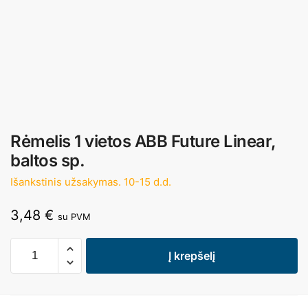
Rėmelis 1 vietos ABB Future Linear,
baltos sp.
Išankstinis užsakymas. 10-15 d.d.
3,48
€
su PVM
Į krepšelį