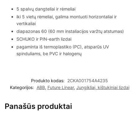
5 spalvų dangteliai ir rėmeliai
iki 5 vietų rėmeliai, galima montuoti horizontaliai ir
vertikaliai
diapazonas 60 (60 mm instaliacijos varžtų atstumas)
SCHUKO ir PIN-earth lizdai
pagaminta iš termoplastiko (PC), atsparūs UV
spinduliams, be PVC ir halogenų
Produkto kodas:
2CKA001754A4235
Kategorijos:
ABB
,
Future Linear
,
Jungikliai, kištukiniai lizdai
Panašūs produktai