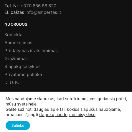
Tel. Nr.
+370 686 86 620
El. paštas
info@ampertas.lt
NUORODOS
Kontaktai
Apmokėjimas
Pristatymas ir atsiėmimas
Grąžinimas
Slapukų taisykles
Privatumo politika
D. U. K.
MES FACEBOOK’E
Mes naudojame slapukus, kad suteiktume jums geriausią patirtį
mūsų svetainėje.
Galite sužinoti daugiau apie tai, kokius slapukus naudojame,
arba juos išjungti
slapukų naudojimo taisyklėse
©
Ampertas.lt
2025, Visos teisės saugomos
Sutinku