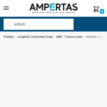
0
Pradžia
Jungikliai, kištukiniai lizdai
ABB
Future Linear
Rėmelis 1 vietos ABB Future Linear, baltos sp.
/
/
/
/