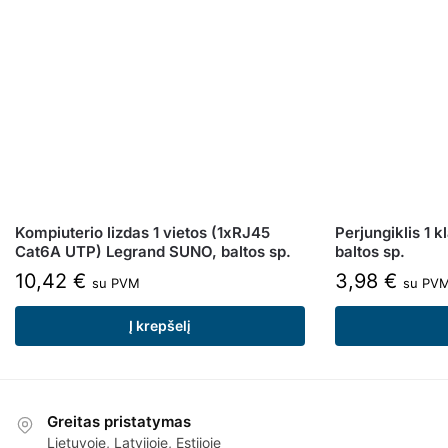
Kompiuterio lizdas 1 vietos (1xRJ45
Perjungiklis 1 
Cat6A UTP) Legrand SUNO, baltos sp.
baltos sp.
10,42
€
3,98
€
su PVM
su PV
Į krepšelį
Greitas pristatymas
Lietuvoje, Latvijoje, Estijoje