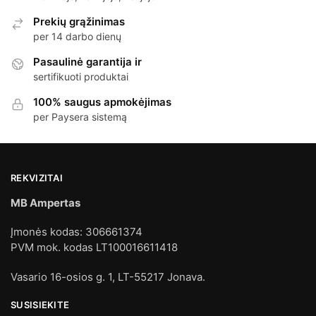
Prekių grąžinimas
per 14 darbo dienų
Pasaulinė garantija ir
sertifikuoti produktai
100% saugus apmokėjimas
per Paysera sistemą
REKVIZITAI
MB Ampertas
Įmonės kodas: 306661374
PVM mok. kodas LT100016611418
Vasario 16-osios g. 1, LT-55217 Jonava.
SUSISIEKITE