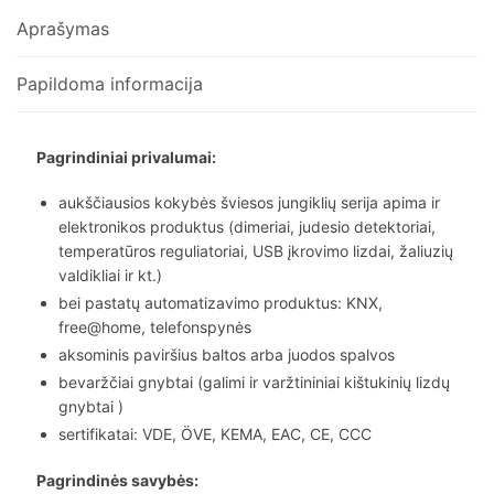
Aprašymas
Papildoma informacija
Pagrindiniai privalumai:
aukščiausios kokybės šviesos jungiklių serija apima ir
elektronikos produktus (dimeriai, judesio detektoriai,
temperatūros reguliatoriai, USB įkrovimo lizdai, žaliuzių
valdikliai ir kt.)
bei pastatų automatizavimo produktus: KNX,
free@home, telefonspynės
aksominis paviršius baltos arba juodos spalvos
bevaržčiai gnybtai (galimi ir varžtininiai kištukinių lizdų
gnybtai )
sertifikatai: VDE, ÖVE, KEMA, EAC, CE, CCC
Pagrindinės savybės: