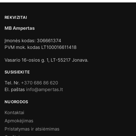
REKVIZITAI
MB Ampertas
Įmonės kodas: 306661374
PVM mok. kodas LT100016611418
Vasario 16-osios g. 1, LT-55217 Jonava.
SUSISIEKITE
Tel. Nr.
+370 686 86 620
El. paštas
info@ampertas.lt
NUORODOS
Kontaktai
Apmokėjimas
Pristatymas ir atsiėmimas