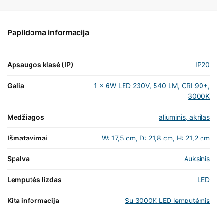
Papildoma informacija
Apsaugos klasė (IP)
IP20
Galia
1 x 6W LED 230V, 540 LM, CRI 90+,
3000K
Medžiagos
aliuminis, akrilas
Išmatavimai
W: 17,5 cm, D: 21,8 cm, H: 21,2 cm
Spalva
Auksinis
Lemputės lizdas
LED
Kita informacija
Su 3000K LED lemputėmis