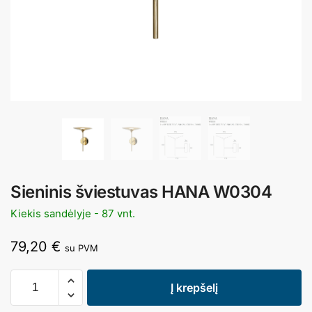
Sieninis šviestuvas HANA W0304
Kiekis sandėlyje - 87 vnt.
79,20
€
su PVM
Į krepšelį