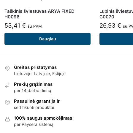
Taškinis šviestuvas ARYA FIXED
Lubinis šviest
H0096
C0070
53,41
€
26,93
€
su PVM
su P
Daugiau
Greitas pristatymas
Lietuvoje, Latvijoje, Estijoje
Prekių grąžinimas
per 14 darbo dienų
Pasaulinė garantija ir
sertifikuoti produktai
100% saugus apmokėjimas
per Paysera sistemą