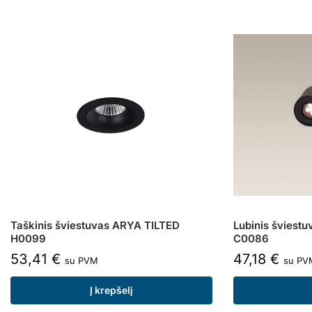
Taškinis šviestuvas ARYA TILTED
Lubinis šviest
H0099
C0086
53,41
€
47,18
€
su PVM
su PV
Į krepšelį