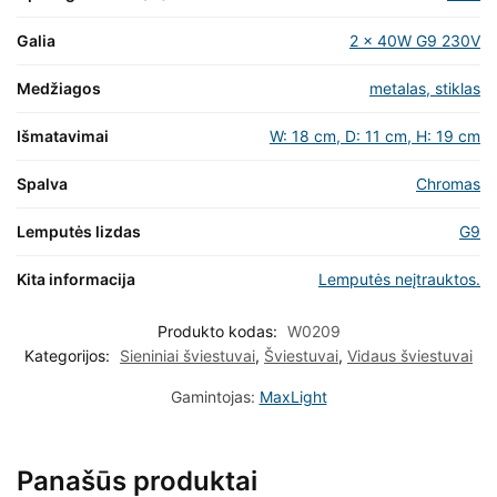
Galia
2 x 40W G9 230V
Medžiagos
metalas, stiklas
Išmatavimai
W: 18 cm, D: 11 cm, H: 19 cm
Spalva
Chromas
Lemputės lizdas
G9
Kita informacija
Lemputės neįtrauktos.
Produkto kodas:
W0209
Kategorijos:
Sieniniai šviestuvai
,
Šviestuvai
,
Vidaus šviestuvai
Gamintojas:
MaxLight
Panašūs produktai