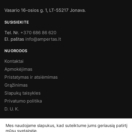
Vasario 16-osios g. 1, LT-55217 Jonava.
SUSISIEKITE
Tel. Nr.
+370 686 86 620
El. paštas
info@ampertas.lt
NUORODOS
Kontaktai
Apmokėjimas
Pristatymas ir atsiėmimas
Grąžinimas
Slapukų taisykles
Privatumo politika
D. U. K.
MES FACEBOOK’E
Mes naudojame slapukus, kad suteiktume jums geriausią patirtį
mūsų svetainėje.