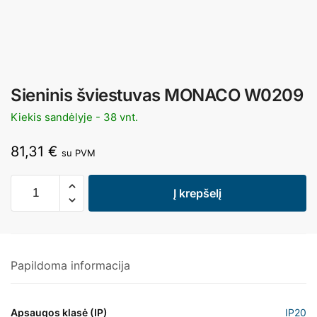
Sieninis šviestuvas MONACO W0209
Kiekis sandėlyje - 38 vnt.
81,31
€
su PVM
Į krepšelį
Papildoma informacija
Apsaugos klasė (IP)
IP20