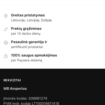
Greitas pristatymas
Lietuvoje, Latvijoje, Estijoje
Prekių grąžinimas
per 14 darbo dienų
Pasaulinė garantija ir
sertifikuoti produktai
100% saugus apmokėjimas
per Paysera sistemą
REKVIZITAI
MB Ampertas
Įmonės kodas: 306661374
PVM mok. kodas LT100016611418